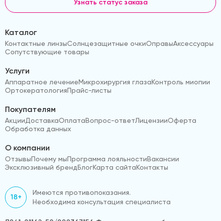
Узнать статус заказа
Каталог
Контактные линзы
Солнцезащитные очки
Оправы
Аксессуары
Сопутствующие товары
Услуги
Аппаратное лечение
Микрохирургия глаза
Контроль миопии
Ортокератология
Прайс-листы
Покупателям
Акции
Доставка
Оплата
Вопрос-ответ
Лицензии
Оферта
Обработка данных
О компании
Отзывы
Почему мы
Программа лояльности
Вакансии
Эксклюзивный бренд
Блог
Карта сайта
Контакты
Имеются противопоказания.
18+
Необходима консультация специалиста