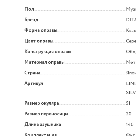
Пол
Муж
Бренд
DIT
Форма оправы
Квад
Цвет оправы
Сер
Конструкция оправы
Обо
Материал оправы
Мет
Страна
Япо
Артикул
LIN
SIL
Размер окуляра
51
Размер переносицы
20
Длина заушника
140
Комплектация
Футл