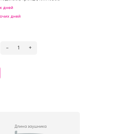
х дней
бочих дней
–
1
+
Длина заушника