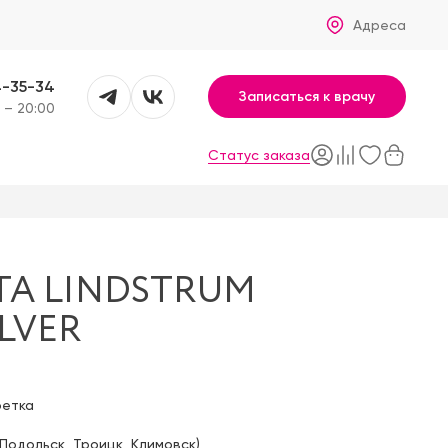
Адреса
4-35-34
Записаться к врачу
 – 20:00
Статус заказа
TA LINDSTRUM
LVER
фетка
Подольск
,
Троицк
,
Климовск
)