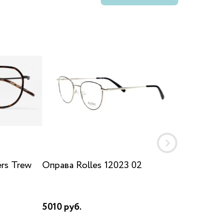
rs Trew
Оправа Rolles 12023 02
Оправа 
5010 руб.
3650 ру