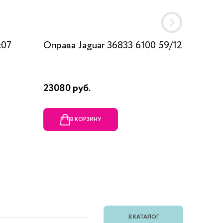
c07
Оправа Jaguar 36833 6100 59/12
Оправа
23080 руб.
1990 ру
В КОРЗИНУ
В
В КАТАЛОГ