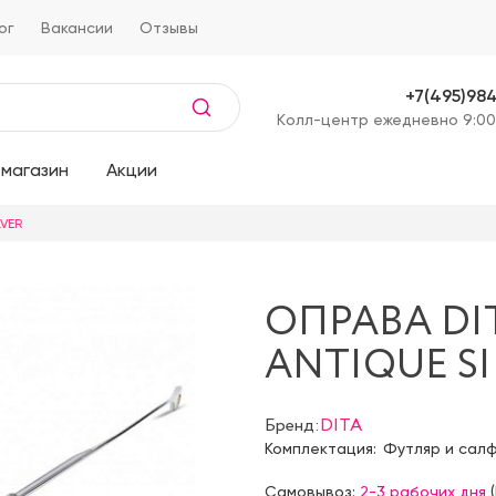
ог
Вакансии
Отзывы
+7(495)98
Kолл-центр ежедневно 9:00
магазин
Акции
LVER
ОПРАВА DI
ANTIQUE SI
Бренд:
DITA
Комплектация:
Футляр и сал
Самовывоз:
2-3 рабочих дня
(