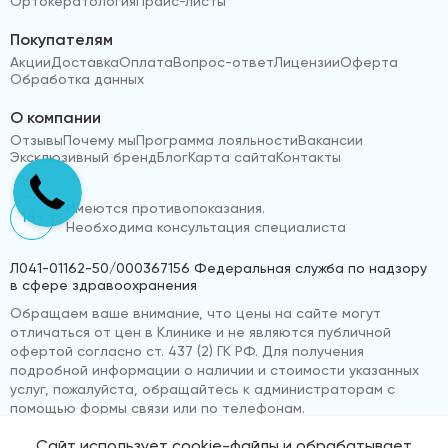
Ортокератология
Прайс-листы
Покупателям
Акции
Доставка
Оплата
Вопрос-ответ
Лицензии
Оферта
Обработка данных
О компании
Отзывы
Почему мы
Программа лояльности
Вакансии
Эксклюзивный бренд
Блог
Карта сайта
Контакты
Имеются противопоказания.
18+
Необходима консультация специалиста
Л041-01162-50/000367156 Федеральная служба по надзору
в сфере здравоохранения
Обращаем ваше внимание, что цены на сайте могут
отличаться от цен в Клинике и не являются публичной
офертой согласно ст. 437 (2) ГК РФ. Для получения
подробной информации о наличии и стоимости указанных
услуг, пожалуйста, обращайтесь к администраторам с
помощью формы связи или по телефонам.
Сайт использует cookie-файлы и обрабатывает