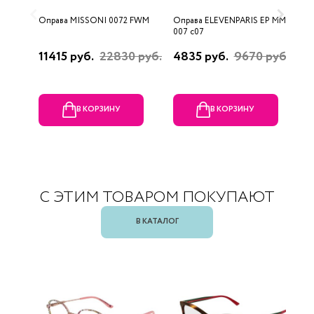
Оправа MISSONI 0072 FWM
Оправа ELEVENPARIS EP MM
О
007 c07
11415 руб.
22830 руб.
4835 руб.
9670 руб.
1
р
В КОРЗИНУ
В КОРЗИНУ
С ЭТИМ ТОВАРОМ ПОКУПАЮТ
В КАТАЛОГ