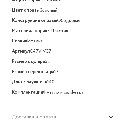
Форма оправы
Бабочка
Цвет оправы
Зелёный
Конструкция оправы
Ободковая
Материал оправы
Пластик
Страна
Италия
Артикул
C47V VC7
Размер окуляра
52
Размер переносицы
17
Длина заушника
140
Комплектация
Футляр и салфетка
Доставка и оплата