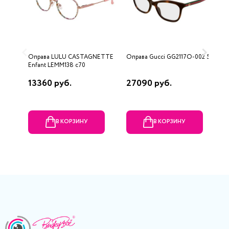
Оправа LULU CASTAGNETTE
Оправа Gucci GG2117O-002 54
О
Enfant LEMM138 c70
0
13360 руб.
27090 руб.
1
В КОРЗИНУ
В КОРЗИНУ