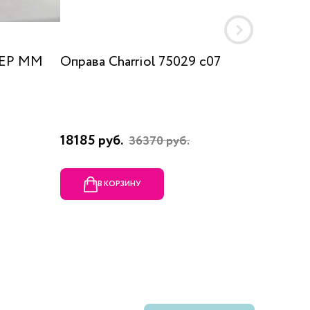
 EP MM
Оправа Charriol 75029 c07
Оправа
18185 руб.
23080 
36370 руб.
В КОРЗИНУ
В