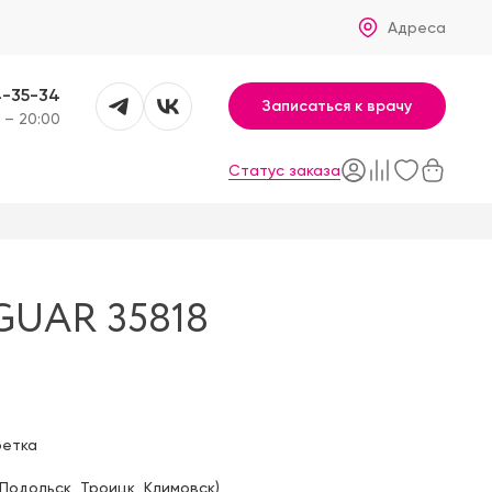
Адреса
4-35-34
Записаться к врачу
 – 20:00
Статус заказа
GUAR 35818
фетка
Подольск
,
Троицк
,
Климовск
)