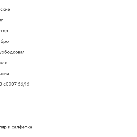
ские
ar
атор
ебро
уободковая
алл
ания
8 c0007 56/16
яр и салфетка