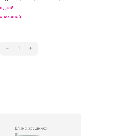
х дней
бочих дней
–
1
+
Длина заушника