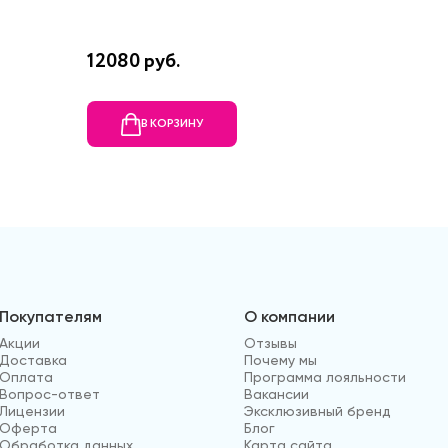
12080 руб.
25080 
В КОРЗИНУ
В
Покупателям
О компании
Акции
Отзывы
Доставка
Почему мы
Оплата
Программа лояльности
Вопрос-ответ
Вакансии
Лицензии
Эксклюзивный бренд
Оферта
Блог
Обработка данных
Карта сайта