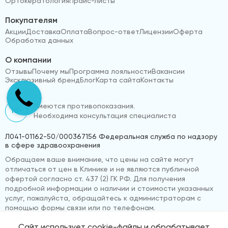
Ортокератология
Прайс-листы
Покупателям
Акции
Доставка
Оплата
Вопрос-ответ
Лицензии
Оферта
Обработка данных
О компании
Отзывы
Почему мы
Программа лояльности
Вакансии
Эксклюзивный бренд
Блог
Карта сайта
Контакты
Имеются противопоказания.
18+
Необходима консультация специалиста
Л041-01162-50/000367156 Федеральная служба по надзору
в сфере здравоохранения
Обращаем ваше внимание, что цены на сайте могут
отличаться от цен в Клинике и не являются публичной
офертой согласно ст. 437 (2) ГК РФ. Для получения
подробной информации о наличии и стоимости указанных
услуг, пожалуйста, обращайтесь к администраторам с
помощью формы связи или по телефонам.
Сайт использует cookie-файлы и обрабатывает