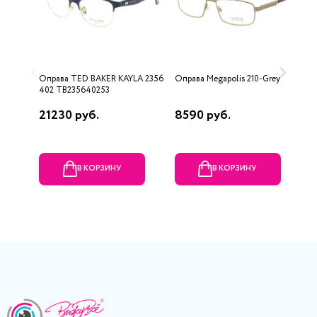
Оправа TED BAKER KAYLA 2356
Оправа Megapolis 210-Grey
О
402 TB235640253
1
21230 руб.
8590 руб.
6
В КОРЗИНУ
В КОРЗИНУ