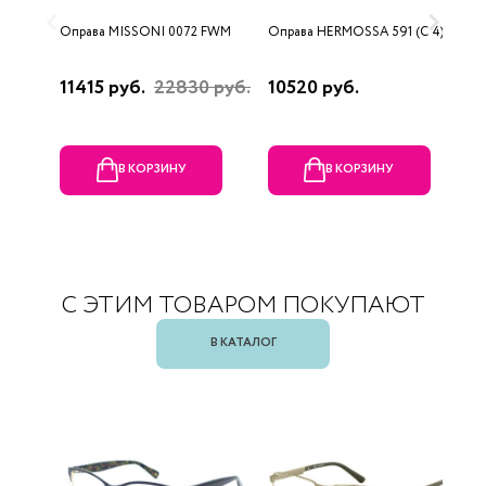
Оправа MISSONI 0072 FWM
Оправа HERMOSSA 591 (C 4)
О
(
11415 руб.
22830 руб.
10520 руб.
1
В КОРЗИНУ
В КОРЗИНУ
С ЭТИМ ТОВАРОМ ПОКУПАЮТ
В КАТАЛОГ