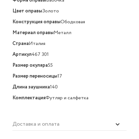
Форма оправы
Бабочка
Цвет оправы
Золото
Конструкция оправы
Ободковая
Материал оправы
Металл
Страна
Италия
Артикул
467 301
Размер окуляра
55
Размер переносицы
17
Длина заушника
140
Комплектация
Футляр и салфетка
Доставка и оплата