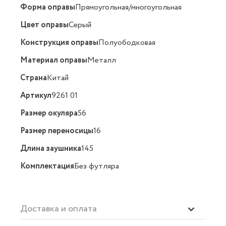
Форма оправы
Прямоугольная/многоугольная
Цвет оправы
Серый
Конструкция оправы
Полуободковая
Материал оправы
Металл
Страна
Китай
Артикул
9261 01
Размер окуляра
56
Размер переносицы
16
Длина заушника
145
Комплектация
Без футляра
Доставка и оплата