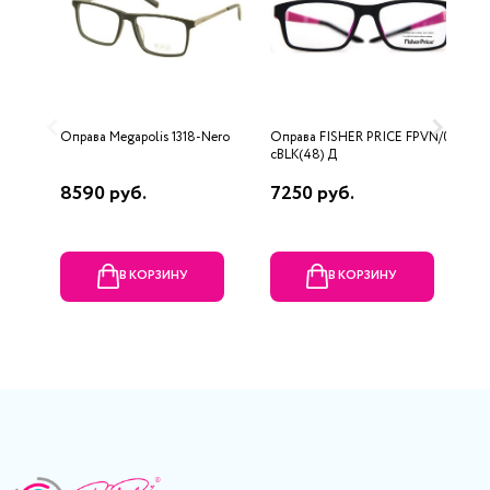
Оправа Megapolis 1318-Nero
Оправа FISHER PRICE FPVN/010
О
cBLK(48) Д
8590 руб.
7250 руб.
2
В КОРЗИНУ
В КОРЗИНУ