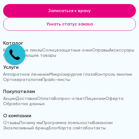
Записаться к врачу
Узнать статус заказа
Каталог
Контактные линзы
Солнцезащитные очки
Оправы
Аксессуары
Сопутствующие товары
Услуги
Аппаратное лечение
Микрохирургия глаза
Контроль миопии
Ортокератология
Прайс-листы
Покупателям
Акции
Доставка
Оплата
Вопрос-ответ
Лицензии
Оферта
Обработка данных
О компании
Отзывы
Почему мы
Программа лояльности
Вакансии
Эксклюзивный бренд
Блог
Карта сайта
Контакты