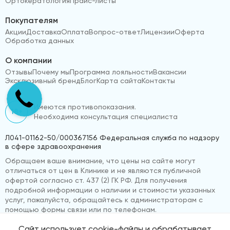
Ортокератология
Прайс-листы
Покупателям
Акции
Доставка
Оплата
Вопрос-ответ
Лицензии
Оферта
Обработка данных
О компании
Отзывы
Почему мы
Программа лояльности
Вакансии
Эксклюзивный бренд
Блог
Карта сайта
Контакты
Имеются противопоказания.
18+
Необходима консультация специалиста
Л041-01162-50/000367156 Федеральная служба по надзору
в сфере здравоохранения
Обращаем ваше внимание, что цены на сайте могут
отличаться от цен в Клинике и не являются публичной
офертой согласно ст. 437 (2) ГК РФ. Для получения
подробной информации о наличии и стоимости указанных
услуг, пожалуйста, обращайтесь к администраторам с
помощью формы связи или по телефонам.
Сайт использует cookie-файлы и обрабатывает