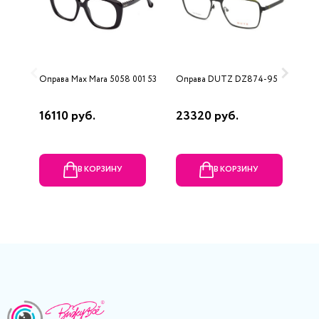
Оправа Max Mara 5058 001 53
Оправа DUTZ DZ874-95
О
B
16110 руб.
23320 руб.
2
В КОРЗИНУ
В КОРЗИНУ