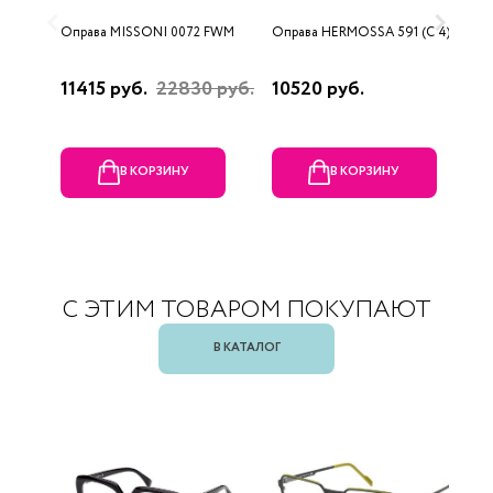
Оправа MISSONI 0072 FWM
Оправа HERMOSSA 591 (C 4)
О
0
11415 руб.
22830 руб.
10520 руб.
4
В КОРЗИНУ
В КОРЗИНУ
С ЭТИМ ТОВАРОМ ПОКУПАЮТ
В КАТАЛОГ