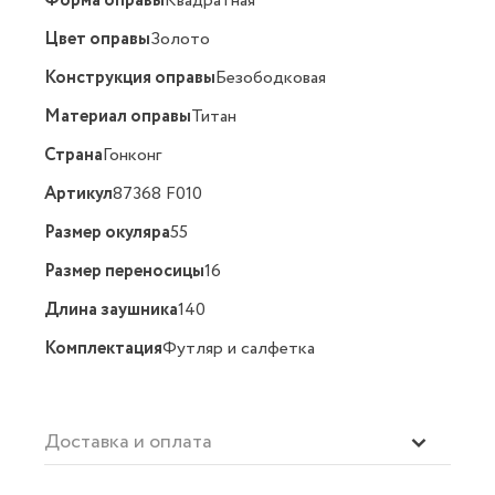
Форма оправы
Квадратная
Цвет оправы
Золото
Конструкция оправы
Безободковая
Материал оправы
Титан
Страна
Гонконг
Артикул
87368 F010
Размер окуляра
55
Размер переносицы
16
Длина заушника
140
Комплектация
Футляр и салфетка
Доставка и оплата