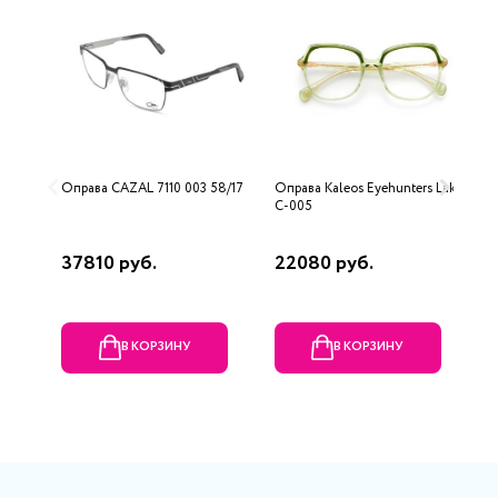
Оправа CAZAL 7110 003 58/17
Оправа Kaleos Eyehunters Lake
О
C-005
37810 руб.
22080 руб.
7
В КОРЗИНУ
В КОРЗИНУ