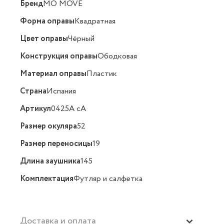
Бренд
MO MOVE
Форма оправы
Квадратная
Цвет оправы
Чёрный
Конструкция оправы
Ободковая
Материал оправы
Пластик
Страна
Испания
Артикул
0425A cA
Размер окуляра
52
Размер переносицы
19
Длина заушника
145
Комплектация
Футляр и салфетка
Доставка и оплата