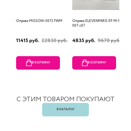
Оправа MISSONI 0072 FWM
Оправа ELEVENPARIS EP MM
О
007 c07
11415 руб.
22830 руб.
4835 руб.
9670 руб.
1
р
В КОРЗИНУ
В КОРЗИНУ
С ЭТИМ ТОВАРОМ ПОКУПАЮТ
В КАТАЛОГ