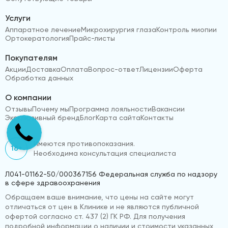
Услуги
Аппаратное лечение
Микрохирургия глаза
Контроль миопии
Ортокератология
Прайс-листы
Покупателям
Акции
Доставка
Оплата
Вопрос-ответ
Лицензии
Оферта
Обработка данных
О компании
Отзывы
Почему мы
Программа лояльности
Вакансии
Эксклюзивный бренд
Блог
Карта сайта
Контакты
Имеются противопоказания.
18+
Необходима консультация специалиста
Л041-01162-50/000367156 Федеральная служба по надзору
в сфере здравоохранения
Обращаем ваше внимание, что цены на сайте могут
отличаться от цен в Клинике и не являются публичной
офертой согласно ст. 437 (2) ГК РФ. Для получения
подробной информации о наличии и стоимости указанных