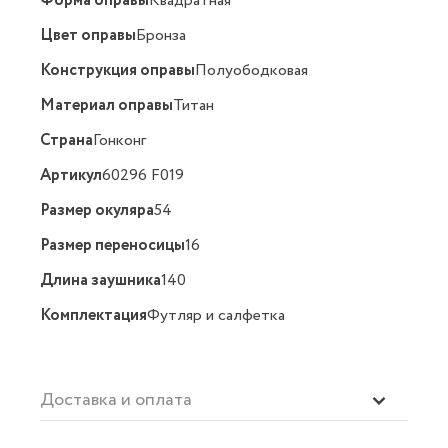
Форма оправы
Квадратная
Цвет оправы
Бронза
Конструкция оправы
Полуободковая
Материал оправы
Титан
Страна
Гонконг
Артикул
60296 F019
Размер окуляра
54
Размер переносицы
16
Длина заушника
140
Комплектация
Футляр и салфетка
Доставка и оплата