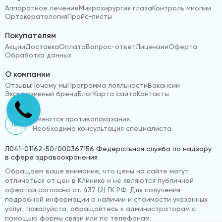
Аппаратное лечение
Микрохирургия глаза
Контроль миопии
Ортокератология
Прайс-листы
Покупателям
Акции
Доставка
Оплата
Вопрос-ответ
Лицензии
Оферта
Обработка данных
О компании
Отзывы
Почему мы
Программа лояльности
Вакансии
Эксклюзивный бренд
Блог
Карта сайта
Контакты
Имеются противопоказания.
18+
Необходима консультация специалиста
Л041-01162-50/000367156 Федеральная служба по надзору
в сфере здравоохранения
Обращаем ваше внимание, что цены на сайте могут
отличаться от цен в Клинике и не являются публичной
офертой согласно ст. 437 (2) ГК РФ. Для получения
подробной информации о наличии и стоимости указанных
услуг, пожалуйста, обращайтесь к администраторам с
помощью формы связи или по телефонам.