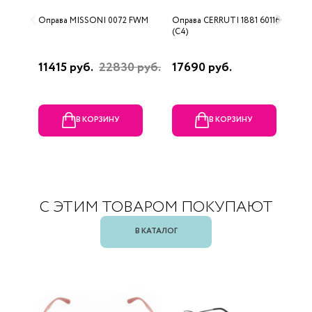
Оправа MISSONI 0072 FWM
Оправа CERRUTI 1881 60116
О
(C4)
(
11415 руб.
22830 руб.
17690 руб.
1
В КОРЗИНУ
В КОРЗИНУ
С ЭТИМ ТОВАРОМ ПОКУПАЮТ
В КАТАЛОГ