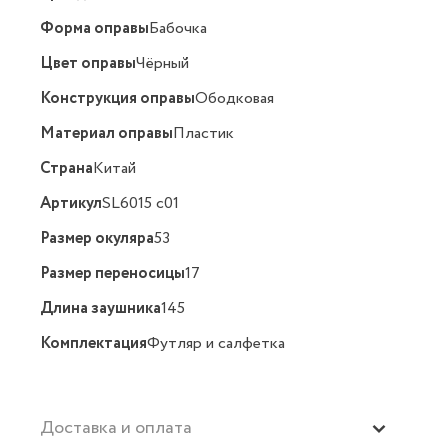
Форма оправы
Бабочка
Цвет оправы
Чёрный
Конструкция оправы
Ободковая
Материал оправы
Пластик
Страна
Китай
Артикул
SL6015 c01
Размер окуляра
53
Размер переносицы
17
Длина заушника
145
Комплектация
Футляр и салфетка
Доставка и оплата