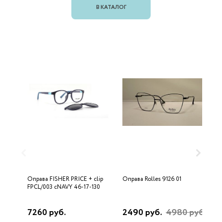
В КАТАЛОГ
Оправа FISHER PRICE + clip
Оправа Rolles 9126 01
О
FPCL/003 cNAVY 46-17-130
J
B
7260 руб.
2490 руб.
4980 руб.
4