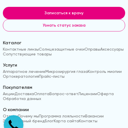
Записаться к врачу
Узнать статус заказа
Каталог
Контактные линзы
Солнцезащитные очки
Оправы
Аксессуары
Сопутствующие товары
Услуги
Аппаратное лечение
Микрохирургия глаза
Контроль миопии
Ортокератология
Прайс-листы
Покупателям
Акции
Доставка
Оплата
Вопрос-ответ
Лицензии
Оферта
Обработка данных
О компании
Отзывы
Почему мы
Программа лояльности
Вакансии
Эксклюзивный бренд
Блог
Карта сайта
Контакты