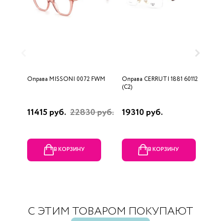
Оправа MISSONI 0072 FWM
Оправа CERRUTI 1881 60112
О
(C2)
(
11415 руб.
22830 руб.
19310 руб.
1
В КОРЗИНУ
В КОРЗИНУ
С ЭТИМ ТОВАРОМ ПОКУПАЮТ