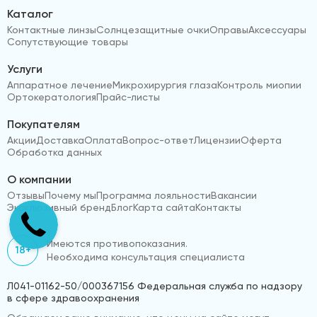
Каталог
Контактные линзы
Солнцезащитные очки
Оправы
Аксессуары
Сопутствующие товары
Услуги
Аппаратное лечение
Микрохирургия глаза
Контроль миопии
Ортокератология
Прайс-листы
Покупателям
Акции
Доставка
Оплата
Вопрос-ответ
Лицензии
Оферта
Обработка данных
О компании
Отзывы
Почему мы
Программа лояльности
Вакансии
Эксклюзивный бренд
Блог
Карта сайта
Контакты
Имеются противопоказания.
18+
Необходима консультация специалиста
Л041-01162-50/000367156 Федеральная служба по надзору
в сфере здравоохранения