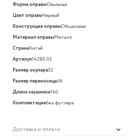
Форма оправы
Овальная
Цвет оправы
Чёрный
Конструкция оправы
Ободковая
Материал оправы
Металл
Страна
Китай
Артикул
14285 03
Размер окуляра
52
Размер переносицы
16
Длина заушника
140
Комплектация
Без футляра
Доставка и оплата