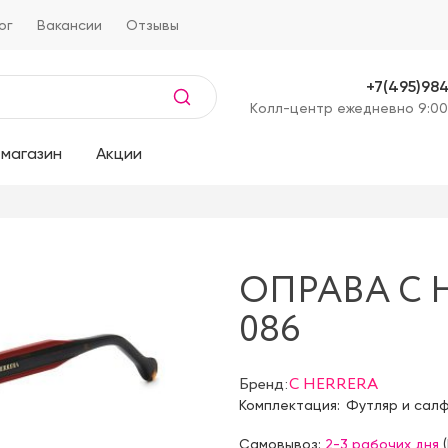
ог
Вакансии
Отзывы
+7(495)98
Kолл-центр ежедневно 9:00
магазин
Акции
ОПРАВА C 
086
Бренд:
C HERRERA
Комплектация:
Футляр и сал
Самовывоз:
2-3 рабочих дня
(