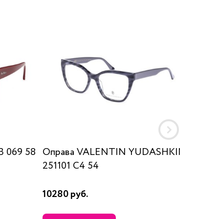
B 069 58
Оправа VALENTIN YUDASHKIN
Оправа 
251101 C4 54
10280 руб.
7350 ру