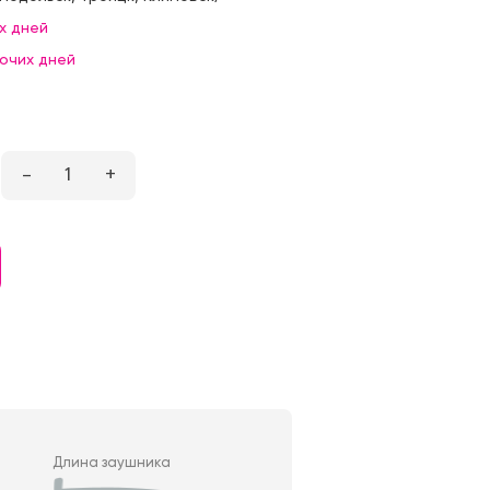
х дней
бочих дней
–
1
+
Длина заушника