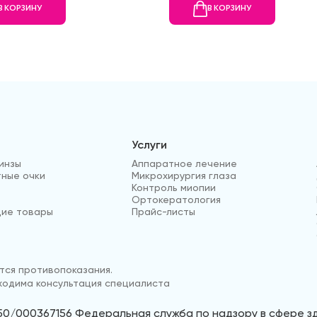
В КОРЗИНУ
В КОРЗИНУ
Услуги
инзы
Аппаратное лечение
ные очки
Микрохирургия глаза
Контроль миопии
Ортокератология
ие товары
Прайс-листы
ся противопоказания.
одима консультация специалиста
50/000367156 Федеральная служба по надзору в сфере 