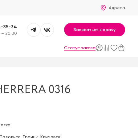
Адреса
4-35-34
Записаться к врачу
 – 20:00
Статус заказа
HERRERA 0316
фетка
Подольск
,
Троицк
,
Климовск
)