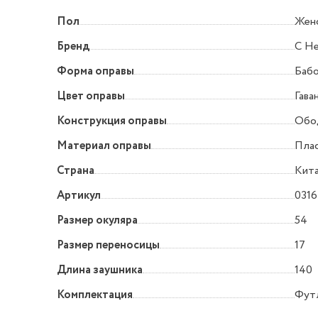
Пол
Жен
Бренд
C He
Форма оправы
Баб
Цвет оправы
Гава
Конструкция оправы
Обо
Материал оправы
Пла
Страна
Кит
Артикул
0316
Размер окуляра
54
Размер переносицы
17
Длина заушника
140
Комплектация
Футл