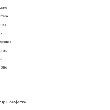
ские
rrera
очка
на
дковая
стик
ай
 086
яр и салфетка