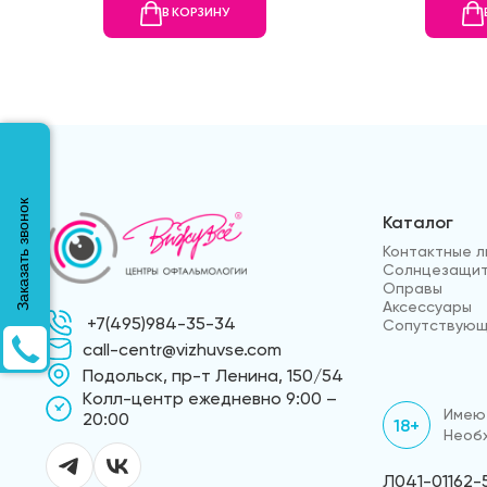
В КОРЗИНУ
Заказать звонок
Каталог
Контактные л
Солнцезащит
Оправы
Аксессуары
+7(495)984-35-34
Сопутствующ
call-centr@vizhuvse.com
Подольск, пр-т Ленина, 150/54
Kолл-центр ежедневно 9:00 –
Имеют
20:00
18+
Необх
Л041-01162-