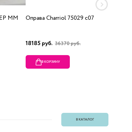
 EP MM
Оправа Charriol 75029 c07
Оправа
18185 руб.
23080 
36370 руб.
В КОРЗИНУ
В
В КАТАЛОГ