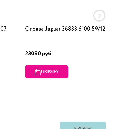
c07
Оправа Jaguar 36833 6100 59/12
Оправа
23080 руб.
1990 ру
В КОРЗИНУ
В
В КАТАЛОГ