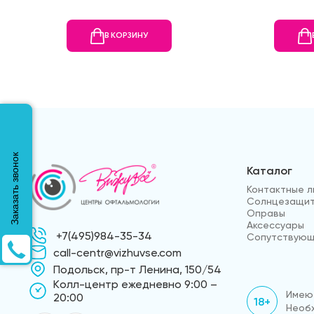
В КОРЗИНУ
Заказать звонок
Каталог
Контактные л
Солнцезащит
Оправы
Аксессуары
+7(495)984-35-34
Сопутствующ
call-centr@vizhuvse.com
Подольск, пр-т Ленина, 150/54
Kолл-центр ежедневно 9:00 –
Имеют
20:00
18+
Необх