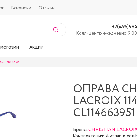
ог
Вакансии
Отзывы
+7(495)98
Kолл-центр ежедневно 9:00
магазин
Акции
CL114663951
ОПРАВА CH
LACROIX 114
CL114663951
Бренд:
CHRISTIAN LACROI
Комплектация:
Футляр и сал