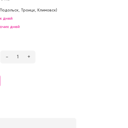
Подольск
,
Троицк
,
Климовск
)
х дней
бочих дней
–
1
+