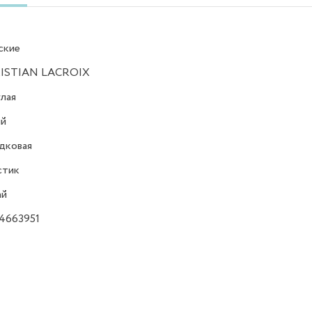
ские
ISTIAN LACROIX
лая
ий
дковая
стик
ай
4663951