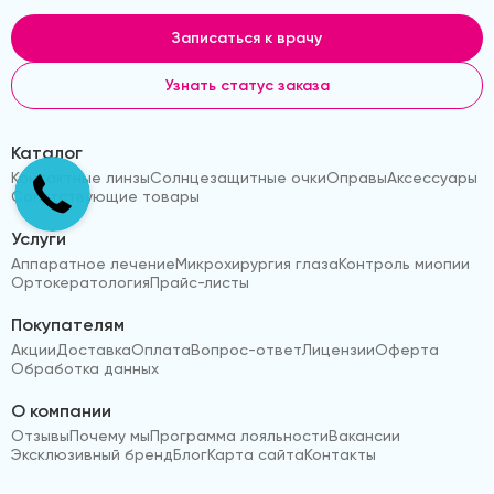
Записаться к врачу
Узнать статус заказа
Каталог
Контактные линзы
Солнцезащитные очки
Оправы
Аксессуары
Сопутствующие товары
Услуги
Аппаратное лечение
Микрохирургия глаза
Контроль миопии
Ортокератология
Прайс-листы
Покупателям
Акции
Доставка
Оплата
Вопрос-ответ
Лицензии
Оферта
Обработка данных
О компании
Отзывы
Почему мы
Программа лояльности
Вакансии
Эксклюзивный бренд
Блог
Карта сайта
Контакты