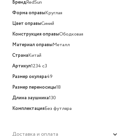
Бренд
RedSun
Форма оправы
Круглая
Цвет оправы
Синий
Конструкция оправы
Ободковая
Материал оправы
Металл
Страна
Китай
Артикул
1234 c3
Размер окуляра
49
Размер переносицы
18
Длина заушника
130
Комплектация
Без футляра
Доставка и оплата