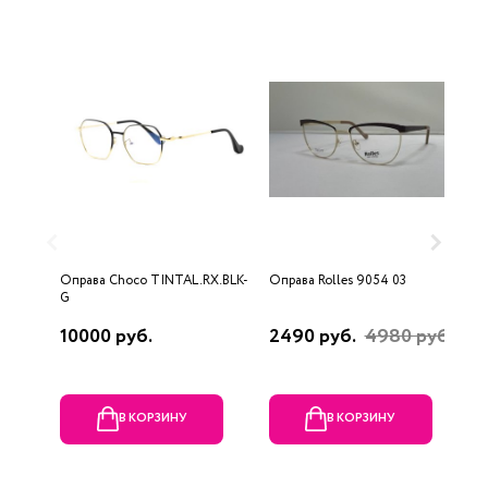
Оправа Choco TINTAL.RX.BLK-
Оправа Rolles 9054 03
О
G
10000 руб.
2490 руб.
4980 руб.
1
В КОРЗИНУ
В КОРЗИНУ