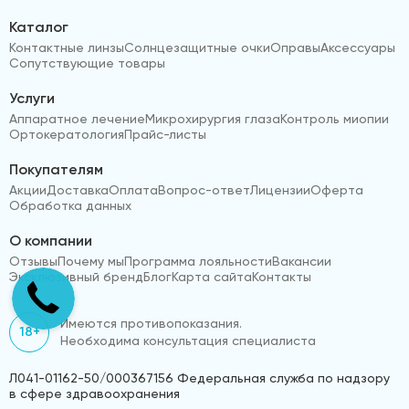
Каталог
Контактные линзы
Солнцезащитные очки
Оправы
Аксессуары
Сопутствующие товары
Услуги
Аппаратное лечение
Микрохирургия глаза
Контроль миопии
Ортокератология
Прайс-листы
Покупателям
Акции
Доставка
Оплата
Вопрос-ответ
Лицензии
Оферта
Обработка данных
О компании
Отзывы
Почему мы
Программа лояльности
Вакансии
Эксклюзивный бренд
Блог
Карта сайта
Контакты
Имеются противопоказания.
18+
Необходима консультация специалиста
Л041-01162-50/000367156 Федеральная служба по надзору
в сфере здравоохранения