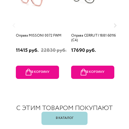
Оправа MISSONI 0072 FWM
Оправа CERRUTI 1881 60116
О
(C4)
(
11415 руб.
22830 руб.
17690 руб.
1
В КОРЗИНУ
В КОРЗИНУ
С ЭТИМ ТОВАРОМ ПОКУПАЮТ
В КАТАЛОГ