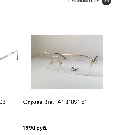
Показывать по
36
03
Оправа Breli A1 31091 c1
1990 руб.