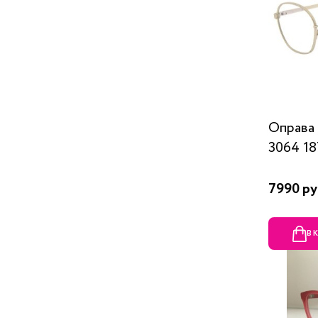
Оправа
3064 1
7990 ру
В 