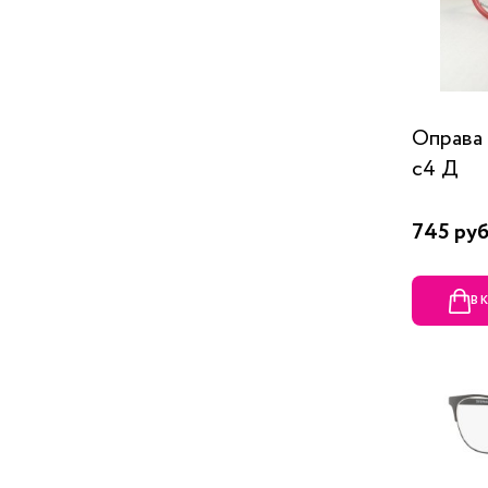
Оправа
c4 Д
745 руб
В 