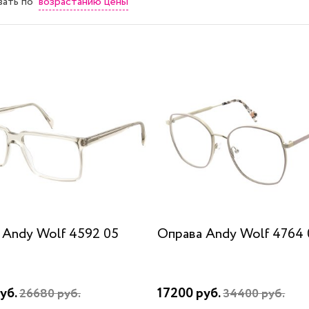
возрастанию цены
вать
по
 Andy Wolf 4592 05
Оправа Andy Wolf 4764 
уб.
17200 руб.
26680 руб.
34400 руб.