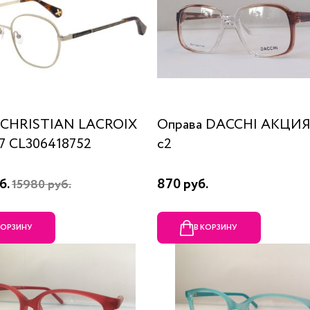
 CHRISTIAN LACROIX
Оправа DACCHI АКЦИЯ
87 CL306418752
c2
б.
870 руб.
15980 руб.
КОРЗИНУ
В КОРЗИНУ