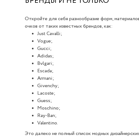
БРЕНДЫ И НЕ ТОЛЬКО
Откройте для себя разнообразие форм, материалов
очков от таких известных брендов, как:
Just Cavalli;
Vogue;
Gucci;
Adidas;
Bvlgari;
Escada;
Armani;
Givenchy;
Lacoste;
Guess;
Moschino;
Ray-Ban;
Valentino.
Это далеко не полный список модных дизайнерских