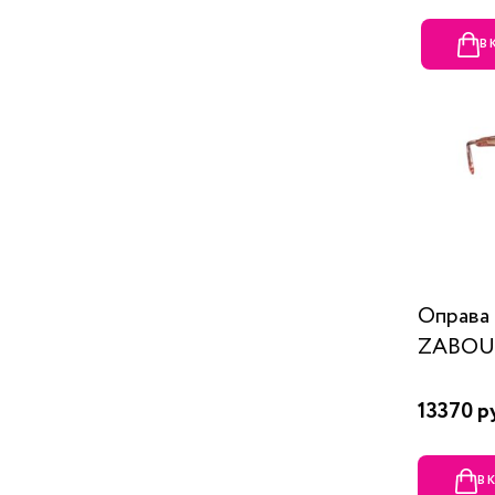
В
Оправ
ZABOU
13370 р
В 