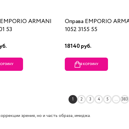
а EMPORIO ARMANI
Оправа EMPORIO ARM
01 53
1052 3155 55
уб.
18140 руб.
КОРЗИНУ
В КОРЗИНУ
1
2
3
4
5
...
383
ррекции зрения, но и часть образа, имиджа.