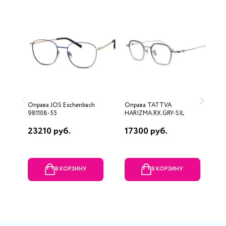
Оправа JOS Eschenbach
Оправа TATTVA
О
981108-55
HARIZMA.RX.GRY-SIL
23210 руб.
17300 руб.
9
В КОРЗИНУ
В КОРЗИНУ