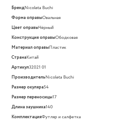
Бренд
Nicoleta Buchi
Форма оправы
Овальная
Цвет оправы
Чёрный
Конструкция оправы
Ободковая
Материал оправы
Пластик
Страна
Китай
Артикул
32021 01
Производитель
Nicoleta Buchi
Размер окуляра
54
Размер переносицы
17
Длина заушника
140
Комплектация
Футляр и салфетка