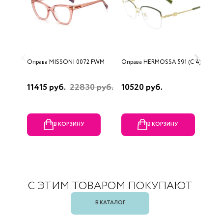
Оправа MISSONI 0072 FWM
Оправа HERMOSSA 591 (C 4)
О
0
11415 руб.
22830 руб.
10520 руб.
4
В КОРЗИНУ
В КОРЗИНУ
С ЭТИМ ТОВАРОМ ПОКУПАЮТ
В КАТАЛОГ