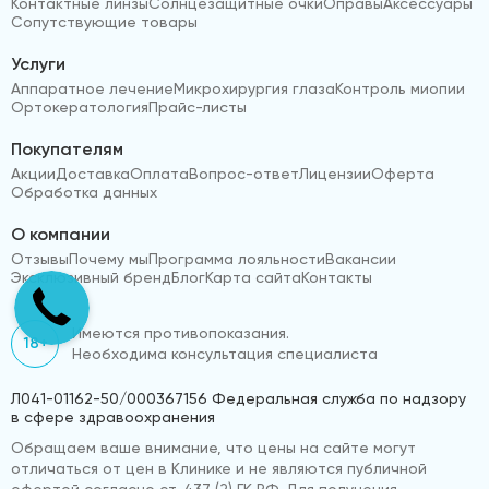
Контактные линзы
Солнцезащитные очки
Оправы
Аксессуары
Сопутствующие товары
Услуги
Аппаратное лечение
Микрохирургия глаза
Контроль миопии
Ортокератология
Прайс-листы
Покупателям
Акции
Доставка
Оплата
Вопрос-ответ
Лицензии
Оферта
Обработка данных
О компании
Отзывы
Почему мы
Программа лояльности
Вакансии
Эксклюзивный бренд
Блог
Карта сайта
Контакты
Имеются противопоказания.
18+
Необходима консультация специалиста
Л041-01162-50/000367156 Федеральная служба по надзору
в сфере здравоохранения
Обращаем ваше внимание, что цены на сайте могут
отличаться от цен в Клинике и не являются публичной
офертой согласно ст. 437 (2) ГК РФ. Для получения