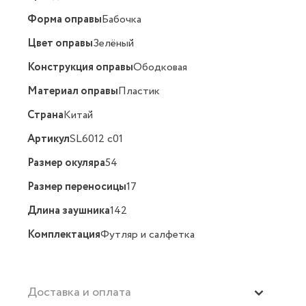
Форма оправы
Бабочка
Цвет оправы
Зелёный
Конструкция оправы
Ободковая
Материал оправы
Пластик
Страна
Китай
Артикул
SL6012 c01
Размер окуляра
54
Размер переносицы
17
Длина заушника
142
Комплектация
Футляр и салфетка
Доставка и оплата