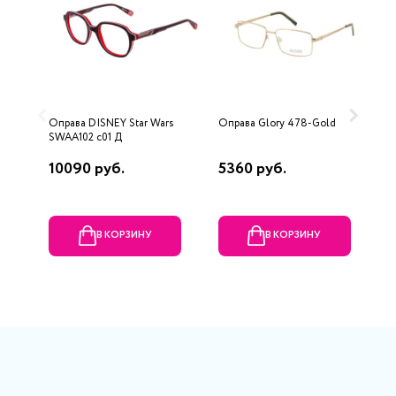
Оправа DISNEY Star Wars
Оправа Glory 478-Gold
О
SWAA102 c01 Д
1
10090 руб.
5360 руб.
2
В КОРЗИНУ
В КОРЗИНУ