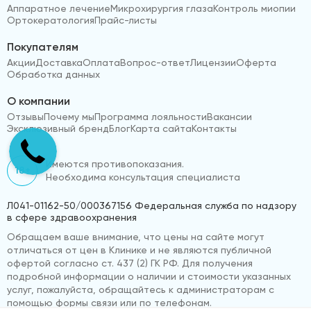
Аппаратное лечение
Микрохирургия глаза
Контроль миопии
Ортокератология
Прайс-листы
Покупателям
Акции
Доставка
Оплата
Вопрос-ответ
Лицензии
Оферта
Обработка данных
О компании
Отзывы
Почему мы
Программа лояльности
Вакансии
Эксклюзивный бренд
Блог
Карта сайта
Контакты
Имеются противопоказания.
18+
Необходима консультация специалиста
Л041-01162-50/000367156 Федеральная служба по надзору
в сфере здравоохранения
Обращаем ваше внимание, что цены на сайте могут
отличаться от цен в Клинике и не являются публичной
офертой согласно ст. 437 (2) ГК РФ. Для получения
подробной информации о наличии и стоимости указанных
услуг, пожалуйста, обращайтесь к администраторам с
помощью формы связи или по телефонам.