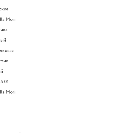
ские
lla Mori
очка
ный
дковая
стик
ай
5 01
lla Mori