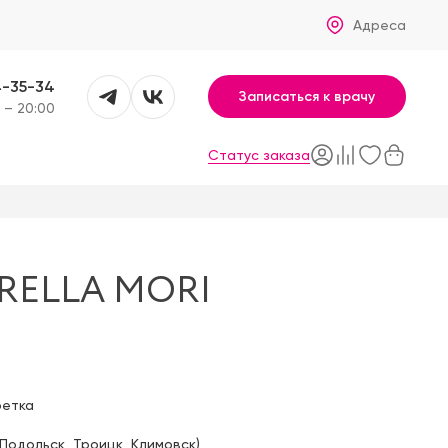
Адреса
4-35-34
Записаться к врачу
 – 20:00
Статус заказа
RELLA MORI
фетка
Подольск
,
Троицк
,
Климовск
)