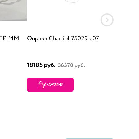
 EP MM
Оправа Charriol 75029 c07
Оправа
18185 руб.
23080 
36370 руб.
В КОРЗИНУ
В