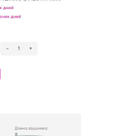
х дней
бочих дней
–
1
+
Длина заушника