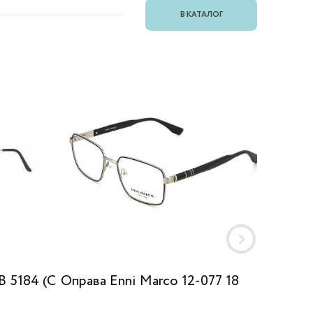
В КАТАЛОГ
 5184 (C
Оправа Enni Marco 12-077 18
Оправа
LR2099