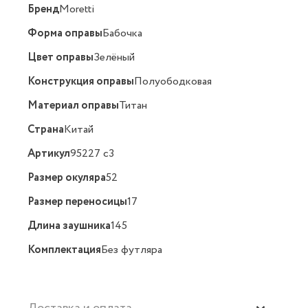
Бренд
Moretti
Форма оправы
Бабочка
Цвет оправы
Зелёный
Конструкция оправы
Полуободковая
Материал оправы
Титан
Страна
Китай
Артикул
95227 c3
Размер окуляра
52
Размер переносицы
17
Длина заушника
145
Комплектация
Без футляра
Доставка и оплата