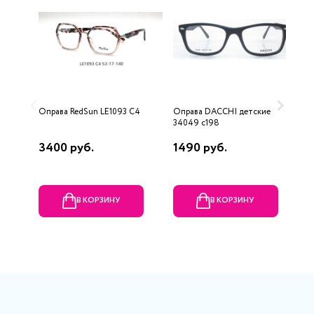
Оправа RedSun LE1093 C4
Оправа DACCHI детские
О
34049 c198
u
3400 руб.
1490 руб.
6
В КОРЗИНУ
В КОРЗИНУ