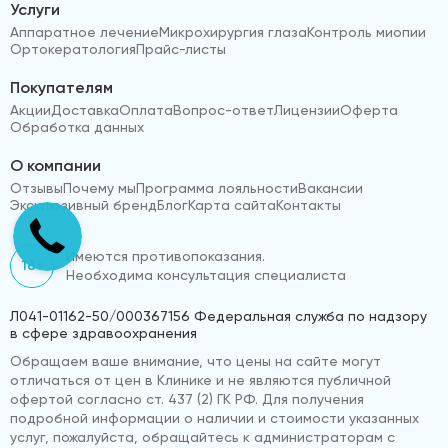
Услуги
Аппаратное лечение
Микрохирургия глаза
Контроль миопии
Ортокератология
Прайс-листы
Покупателям
Акции
Доставка
Оплата
Вопрос-ответ
Лицензии
Оферта
Обработка данных
О компании
Отзывы
Почему мы
Программа лояльности
Вакансии
Эксклюзивный бренд
Блог
Карта сайта
Контакты
Имеются противопоказания.
18+
Необходима консультация специалиста
Л041-01162-50/000367156 Федеральная служба по надзору
в сфере здравоохранения
Обращаем ваше внимание, что цены на сайте могут
отличаться от цен в Клинике и не являются публичной
офертой согласно ст. 437 (2) ГК РФ. Для получения
подробной информации о наличии и стоимости указанных
услуг, пожалуйста, обращайтесь к администраторам с