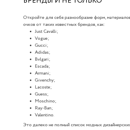
БРЕНДЫ И НЕ ТОЛЬКО
Откройте для себя разнообразие форм, материалов
очков от таких известных брендов, как:
Just Cavalli;
Vogue;
Gucci;
Adidas;
Bvlgari;
Escada;
Armani;
Givenchy;
Lacoste;
Guess;
Moschino;
Ray-Ban;
Valentino.
Это далеко не полный список модных дизайнерских