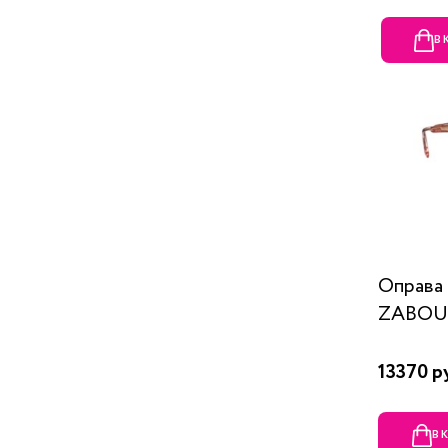
В
Оправ
ZABOU
13370 р
В 