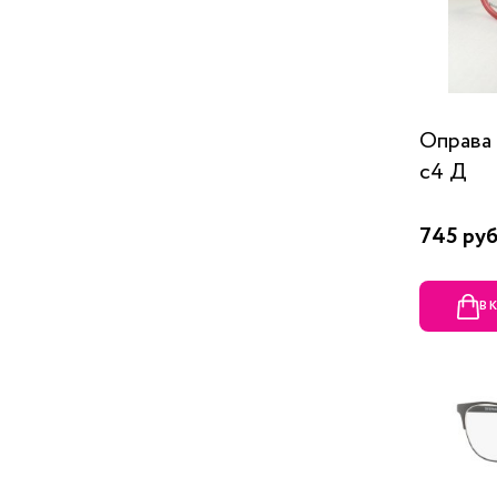
Оправа
c4 Д
745 руб
В 