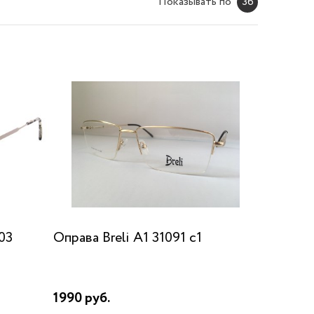
Показывать по
36
03
Оправа Breli A1 31091 c1
1990 руб.