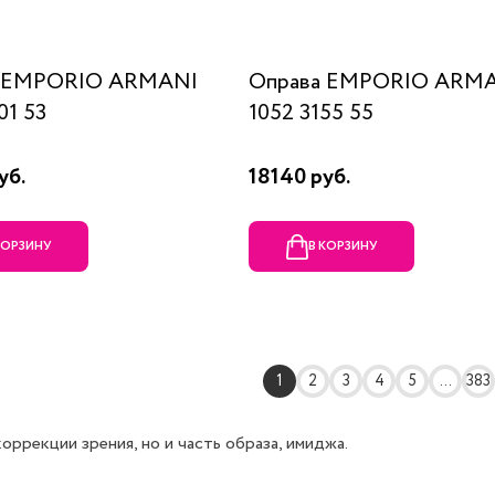
а EMPORIO ARMANI
Оправа EMPORIO ARM
01 53
1052 3155 55
уб.
18140 руб.
КОРЗИНУ
В КОРЗИНУ
1
2
3
4
5
...
383
ррекции зрения, но и часть образа, имиджа.