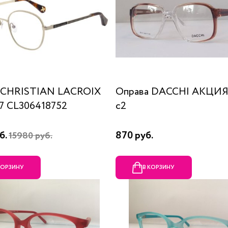
 CHRISTIAN LACROIX
Оправа DACCHI АКЦИЯ
87 CL306418752
c2
б.
870 руб.
15980 руб.
КОРЗИНУ
В КОРЗИНУ