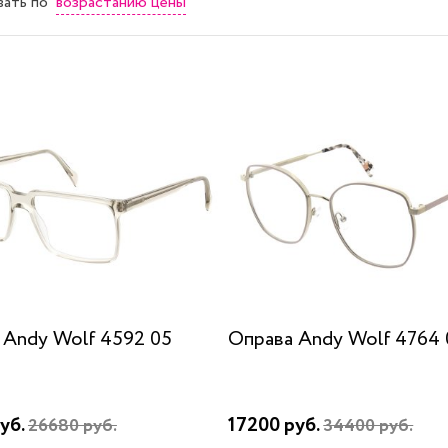
возрастанию цены
вать
по
 Andy Wolf 4592 05
Оправа Andy Wolf 4764 
уб.
17200 руб.
26680 руб.
34400 руб.