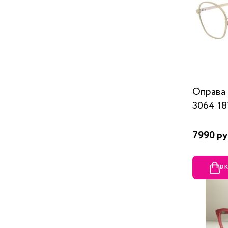
Оправа
3064 1
7990 ру
В 