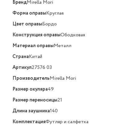
Бренд
Mirella Mori
Форма оправы
Круглая
Цвет оправы
Бордо
Конструкция оправы
Ободковая
Материал оправы
Металл
Страна
Китай
Артикул
27576 03
Производитель
Mirella Mori
Размер окуляра
49
Размер переносицы
21
Длина заушника
140
Комплектация
Футляр и салфетка