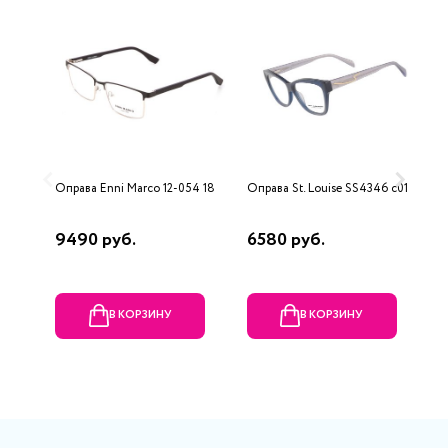
Оправа Enni Marco 12-054 18
Оправа St. Louise SS4346 c01
О
1
9490 руб.
6580 руб.
2
В КОРЗИНУ
В КОРЗИНУ