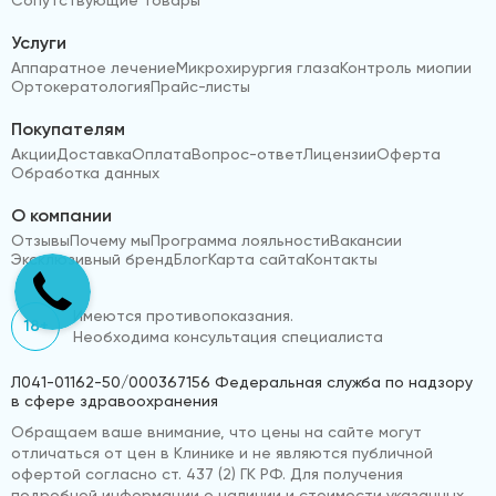
Услуги
Аппаратное лечение
Микрохирургия глаза
Контроль миопии
Ортокератология
Прайс-листы
Покупателям
Акции
Доставка
Оплата
Вопрос-ответ
Лицензии
Оферта
Обработка данных
О компании
Отзывы
Почему мы
Программа лояльности
Вакансии
Эксклюзивный бренд
Блог
Карта сайта
Контакты
Имеются противопоказания.
18+
Необходима консультация специалиста
Л041-01162-50/000367156 Федеральная служба по надзору
в сфере здравоохранения
Обращаем ваше внимание, что цены на сайте могут
отличаться от цен в Клинике и не являются публичной
офертой согласно ст. 437 (2) ГК РФ. Для получения
подробной информации о наличии и стоимости указанных