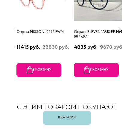
Оправа MISSONI 0072 FWM
Оправа ELEVENPARIS EP MM
О
007 c07
11415 руб.
22830 руб.
4835 руб.
9670 руб.
1
р
В КОРЗИНУ
В КОРЗИНУ
С ЭТИМ ТОВАРОМ ПОКУПАЮТ
В КАТАЛОГ