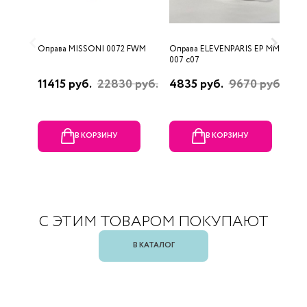
Оправа MISSONI 0072 FWM
Оправа ELEVENPARIS EP MM
О
007 c07
11415 руб.
22830 руб.
4835 руб.
9670 руб.
1
р
В КОРЗИНУ
В КОРЗИНУ
С ЭТИМ ТОВАРОМ ПОКУПАЮТ
В КАТАЛОГ