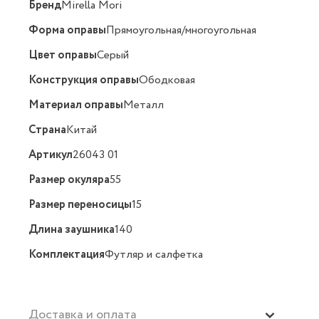
Бренд
Mirella Mori
Форма оправы
Прямоугольная/многоугольная
Цвет оправы
Серый
Конструкция оправы
Ободковая
Материал оправы
Металл
Страна
Китай
Артикул
26043 01
Размер окуляра
55
Размер переносицы
15
Длина заушника
140
Комплектация
Футляр и салфетка
Доставка и оплата