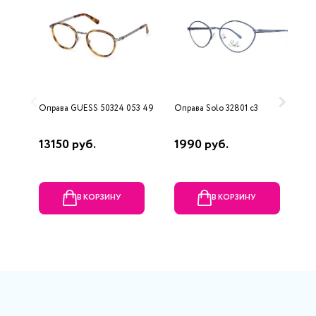
Оправа GUESS 50324 053 49
Оправа Solo 32801 c3
О
L
13150 руб.
1990 руб.
1
В КОРЗИНУ
В КОРЗИНУ