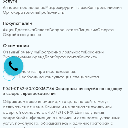
Услуги
Аппаратное лечение
Микрохирургия глаза
Контроль миопии
Ортокератология
Прайс-листы
Покупателям
Акции
Доставка
Оплата
Вопрос-ответ
Лицензии
Оферта
Обработка данных
О компании
Отзывы
Почему мы
Программа лояльности
Вакансии
Эксклюзивный бренд
Блог
Карта сайта
Контакты
Имеются противопоказания.
18+
Необходима консультация специалиста
Л041-01162-50/000367156 Федеральная служба по надзору
в сфере здравоохранения
Обращаем ваше внимание, что цены на сайте могут
отличаться от цен в Клинике и не являются публичной
офертой согласно ст. 437 (2) ГК РФ. Для получения
подробной информации о наличии и стоимости указанных
услуг, пожалуйста, обращайтесь к администраторам с