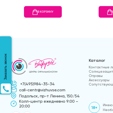
В КОРЗИНУ
Заказать звонок
Каталог
Контактные л
Солнцезащит
Оправы
Аксессуары
+7(495)984-35-34
Сопутствующ
call-centr@vizhuvse.com
Подольск, пр-т Ленина, 150/54
Kолл-центр ежедневно 9:00 –
Имеют
20:00
18+
Необх