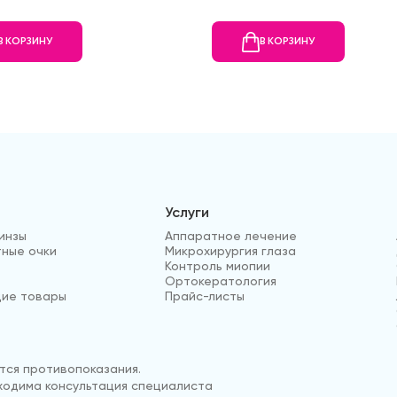
В КОРЗИНУ
В КОРЗИНУ
Услуги
инзы
Аппаратное лечение
ные очки
Микрохирургия глаза
Контроль миопии
Ортокератология
ие товары
Прайс-листы
ся противопоказания.
одима консультация специалиста