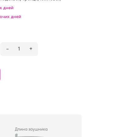
х дней
бочих дней
–
1
+
Длина заушника