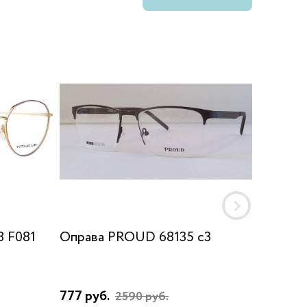
 F081
Оправа PROUD 68135 c3
Оправа 
777 руб.
8930 р
2590 руб.