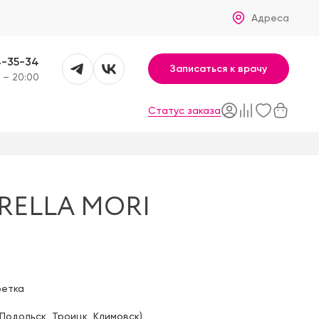
Адреса
4-35-34
Записаться к врачу
 – 20:00
Статус заказа
RELLA MORI
фетка
Подольск
,
Троицк
,
Климовск
)