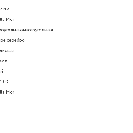
ские
lla Mori
оугольная/многоугольная
ное серебро
дковая
алл
ай
1 03
lla Mori