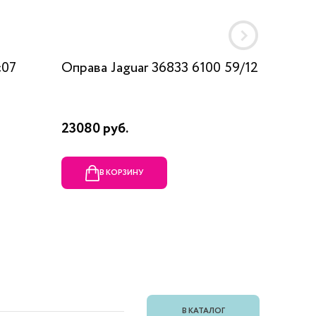
c07
Оправа Jaguar 36833 6100 59/12
Оправа
23080 руб.
1990 ру
В КОРЗИНУ
В
В КАТАЛОГ