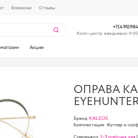
ог
Вакансии
Отзывы
+7(495)98
Kолл-центр ежедневно 9:00
магазин
Акции
ОПРАВА KA
EYEHUNTER
Бренд:
KALEOS
Комплектация:
Футляр и сал
Самовывоз:
2-3 рабочих дня
(