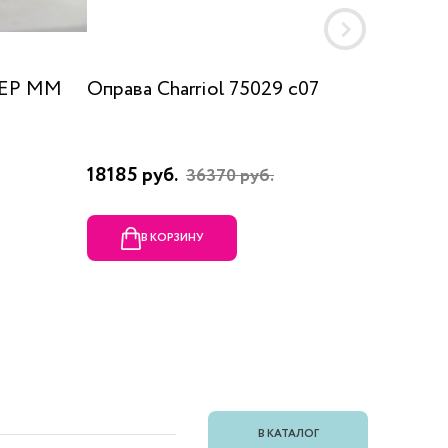
 EP MM
Оправа Charriol 75029 c07
Оправа
18185 руб.
23080 
36370 руб.
В КОРЗИНУ
В
В КАТАЛОГ