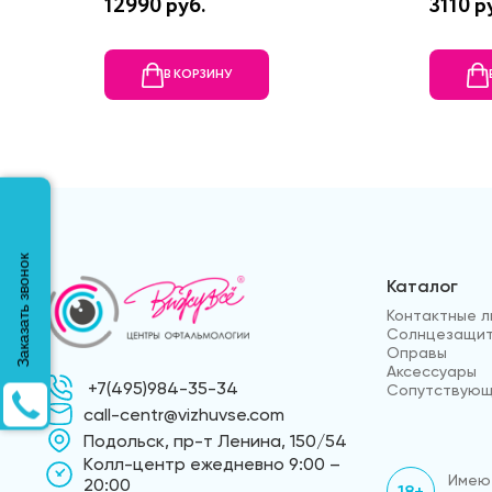
12990 руб.
3110 р
В КОРЗИНУ
Заказать звонок
Каталог
Контактные л
Солнцезащит
Оправы
Аксессуары
+7(495)984-35-34
Сопутствующ
call-centr@vizhuvse.com
Подольск, пр-т Ленина, 150/54
Kолл-центр ежедневно 9:00 –
Имеют
20:00
18+