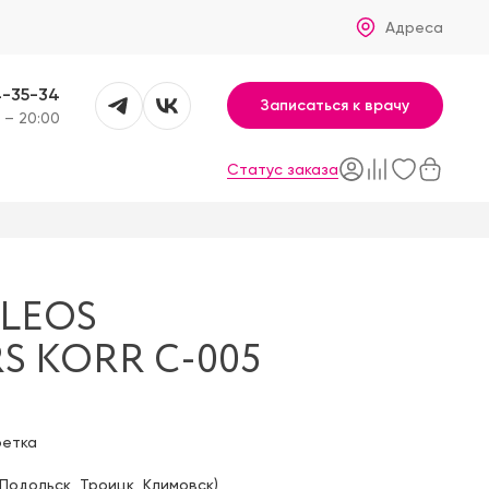
Адреса
4-35-34
Записаться к врачу
 – 20:00
Статус заказа
LEOS
S KORR C-005
фетка
Подольск
,
Троицк
,
Климовск
)