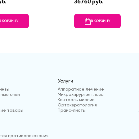
уб.
36760 руб.
В КОРЗИНУ
В КОРЗИНУ
Услуги
инзы
Аппаратное лечение
ные очки
Микрохирургия глаза
Контроль миопии
Ортокератология
ие товары
Прайс-листы
ся противопоказания.