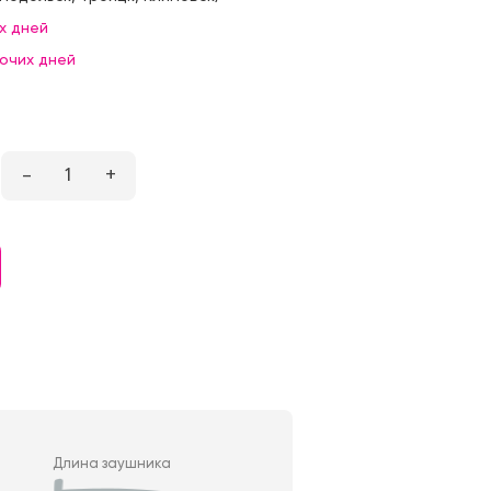
х дней
бочих дней
–
1
+
Длина заушника