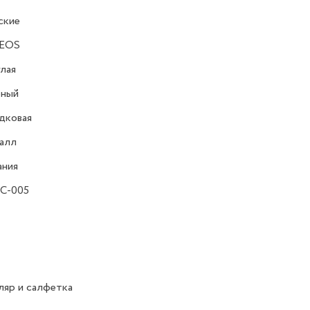
ские
EOS
лая
ёный
дковая
алл
ания
 C-005
яр и салфетка