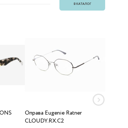
В КАТАЛОГ
 ONS
Оправа Eugenie Ratner
Оправа
CLOUDY.RX.C2