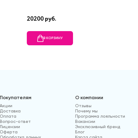
20200 руб.
18910 р
В КОРЗИНУ
В
Покупателям
О компании
Акции
Отзывы
Доставка
Почему мы
Оплата
Программа лояльности
Вопрос-ответ
Вакансии
Лицензии
Эксклюзивный бренд
Оферта
Блог
Обработка данных
Карта сайта