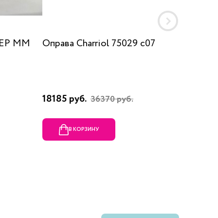
 EP MM
Оправа Charriol 75029 c07
Оправа
18185 руб.
23080 
36370 руб.
В КОРЗИНУ
В