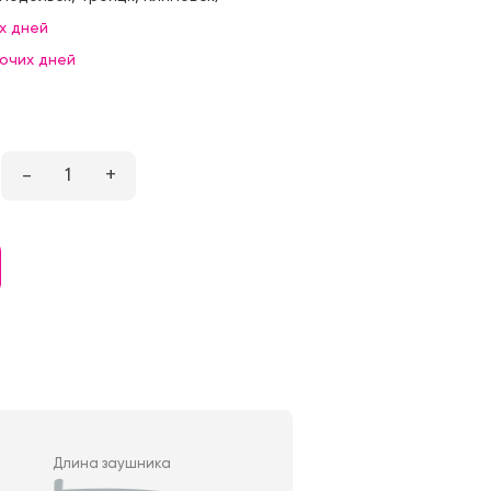
х дней
бочих дней
–
1
+
Длина заушника