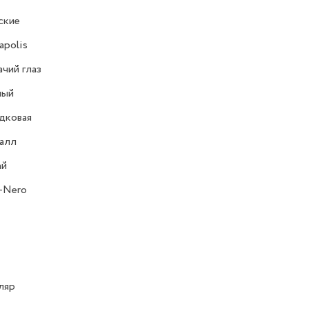
ские
polis
чий глаз
ный
дковая
алл
ай
-Nero
ляр