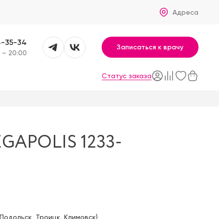
Адреса
4-35-34
Записаться к врачу
 – 20:00
Статус заказа
APOLIS 1233-
Подольск
,
Троицк
,
Климовск
)