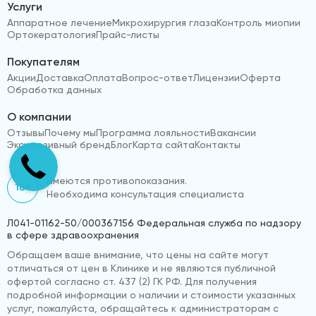
Услуги
Аппаратное лечение
Микрохирургия глаза
Контроль миопии
Ортокератология
Прайс-листы
Покупателям
Акции
Доставка
Оплата
Вопрос-ответ
Лицензии
Оферта
Обработка данных
О компании
Отзывы
Почему мы
Программа лояльности
Вакансии
Эксклюзивный бренд
Блог
Карта сайта
Контакты
Имеются противопоказания.
18+
Необходима консультация специалиста
Л041-01162-50/000367156 Федеральная служба по надзору
в сфере здравоохранения
Обращаем ваше внимание, что цены на сайте могут
отличаться от цен в Клинике и не являются публичной
офертой согласно ст. 437 (2) ГК РФ. Для получения
подробной информации о наличии и стоимости указанных
услуг, пожалуйста, обращайтесь к администраторам с