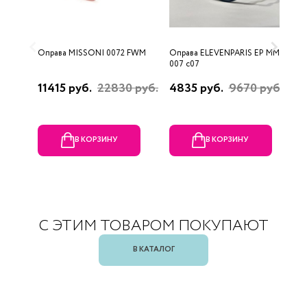
Оправа MISSONI 0072 FWM
Оправа ELEVENPARIS EP MM
О
007 c07
11415 руб.
22830 руб.
4835 руб.
9670 руб.
1
р
В КОРЗИНУ
В КОРЗИНУ
С ЭТИМ ТОВАРОМ ПОКУПАЮТ
В КАТАЛОГ