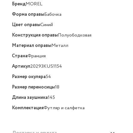
Бренд
MOREL
Форма оправы
Бабочка
Цвет оправы
Синий
Конструкция оправы
Полуободковая
Материал оправы
Металл
Страна
Франция
Артикул
20293KUS1154
Размер окуляра
54
Размер переносицы
18
Длина заушника
145
Комплектация
Футляр и салфетка
Доставка и оплата