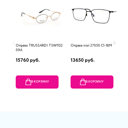
Оправа TRUSSARDI TSW1152
Оправа irori 27050 C1-18M
О
09A
N
15760 руб.
13650 руб.
1
В КОРЗИНУ
В КОРЗИНУ