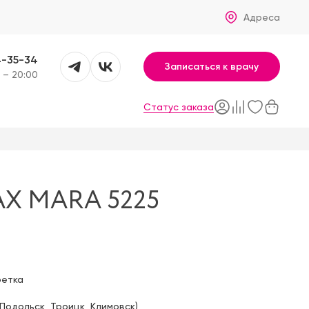
Адреса
4-35-34
Записаться к врачу
 – 20:00
Статус заказа
X MARA 5225
фетка
Подольск
,
Троицк
,
Климовск
)