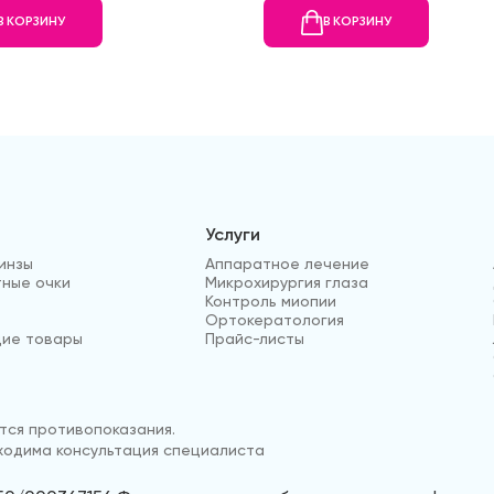
В КОРЗИНУ
В КОРЗИНУ
Услуги
инзы
Аппаратное лечение
ные очки
Микрохирургия глаза
Контроль миопии
Ортокератология
ие товары
Прайс-листы
ся противопоказания.
одима консультация специалиста