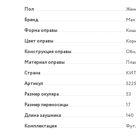
Пол
Жен
Бренд
Max
Форма оправы
Коша
Цвет оправы
Кор
Конструкция оправы
Обо
Материал оправы
Пла
Страна
КИ
Артикул
5225
Размер окуляра
53
Размер переносицы
17
Длина заушника
140
Комплектация
Футл