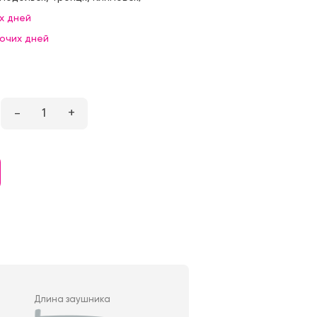
х дней
бочих дней
–
1
+
Длина заушника