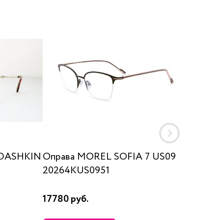
UDASHKIN
Оправа MOREL SOFIA 7 US09
Оправа
20264KUS0951
581145
17780 руб.
16380 р