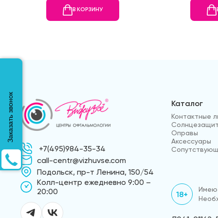
В КОРЗИНУ
Заказать звонок
Каталог
Контактные л
Солнцезащит
Оправы
Аксессуары
+7(495)984-35-34
Сопутствующ
call-centr@vizhuvse.com
Подольск, пр-т Ленина, 150/54
Kолл-центр ежедневно 9:00 –
Имеют
20:00
18+
Необх