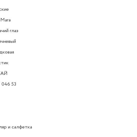
ские
 Mara
чий глаз
ичневый
дковая
стик
ТАЙ
 046 53
яр и салфетка