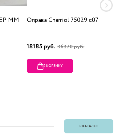
 EP MM
Оправа Charriol 75029 c07
Оправа
18185 руб.
23080 
36370 руб.
В КОРЗИНУ
В
В КАТАЛОГ