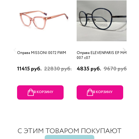
Оправа MISSONI 0072 FWM
Оправа ELEVENPARIS EP MM
О
007 c07
11415 руб.
22830 руб.
4835 руб.
9670 руб.
1
р
В КОРЗИНУ
В КОРЗИНУ
С ЭТИМ ТОВАРОМ ПОКУПАЮТ