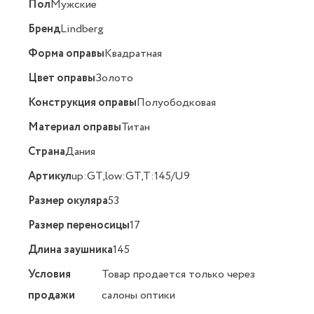
Пол
Мужские
Бренд
Lindberg
Форма оправы
Квадратная
Цвет оправы
Золото
Конструкция оправы
Полуободковая
Материал оправы
Титан
Страна
Дания
Артикул
up:GT,low:GT,T:145/U9
Размер окуляра
53
Размер переносицы
17
Длина заушника
145
Условия
Товар продается только через
продажи
салоны оптики