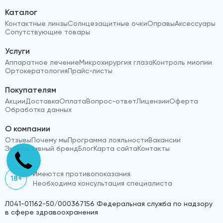
Каталог
Контактные линзы
Солнцезащитные очки
Оправы
Аксессуары
Сопутствующие товары
Услуги
Аппаратное лечение
Микрохирургия глаза
Контроль миопии
Ортокератология
Прайс-листы
Покупателям
Акции
Доставка
Оплата
Вопрос-ответ
Лицензии
Оферта
Обработка данных
О компании
Отзывы
Почему мы
Программа лояльности
Вакансии
Эксклюзивный бренд
Блог
Карта сайта
Контакты
Имеются противопоказания.
18+
Необходима консультация специалиста
Л041-01162-50/000367156 Федеральная служба по надзору
в сфере здравоохранения