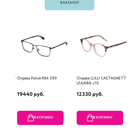
В КАТАЛОГ
Оправа Police R64 599
Оправа LULU CASTAGNETTE
О
LFAA188 c70
19440 руб.
12330 руб.
7
В КОРЗИНУ
В КОРЗИНУ