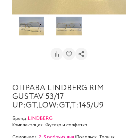
ОПРАВА LINDBERG RIM
GUSTAV 53/17
UP:GT,LOW:GT,T:145/U9
Бренд:
LINDBERG
Комплектация:
Футляр и салфетка
Самовывоз:
2-3 рабочих дня
(
Подольск
,
Троицк
,