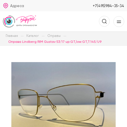
Адреса
+7(495)984-35-34
Главная
Каталог
Оправы
Оправа Lindberg RIM Gustav 53/17 up:GT,low:GT,T:145/U9