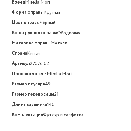
Бренд
Mirella Mori
Форма оправы
Круглая
Цвет оправы
Чёрный
Конструкция оправы
Ободковая
Материал оправы
Металл
Страна
Китай
Артикул
27576 02
Производитель
Mirella Mori
Размер окуляра
49
Размер переносицы
21
Длина заушника
140
Комплектация
Футляр и салфетка