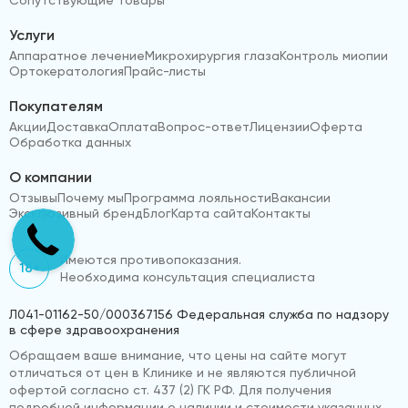
Услуги
Аппаратное лечение
Микрохирургия глаза
Контроль миопии
Ортокератология
Прайс-листы
Покупателям
Акции
Доставка
Оплата
Вопрос-ответ
Лицензии
Оферта
Обработка данных
О компании
Отзывы
Почему мы
Программа лояльности
Вакансии
Эксклюзивный бренд
Блог
Карта сайта
Контакты
Имеются противопоказания.
18+
Необходима консультация специалиста
Л041-01162-50/000367156 Федеральная служба по надзору
в сфере здравоохранения
Обращаем ваше внимание, что цены на сайте могут
отличаться от цен в Клинике и не являются публичной
офертой согласно ст. 437 (2) ГК РФ. Для получения
подробной информации о наличии и стоимости указанных