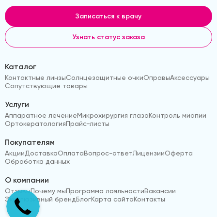
Записаться к врачу
Узнать статус заказа
Каталог
Контактные линзы
Солнцезащитные очки
Оправы
Аксессуары
Сопутствующие товары
Услуги
Аппаратное лечение
Микрохирургия глаза
Контроль миопии
Ортокератология
Прайс-листы
Покупателям
Акции
Доставка
Оплата
Вопрос-ответ
Лицензии
Оферта
Обработка данных
О компании
Отзывы
Почему мы
Программа лояльности
Вакансии
Эксклюзивный бренд
Блог
Карта сайта
Контакты