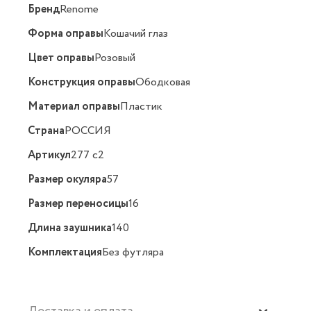
Бренд
Renome
Форма оправы
Кошачий глаз
Цвет оправы
Розовый
Конструкция оправы
Ободковая
Материал оправы
Пластик
Страна
РОССИЯ
Артикул
277 с2
Размер окуляра
57
Размер переносицы
16
Длина заушника
140
Комплектация
Без футляра
Доставка и оплата