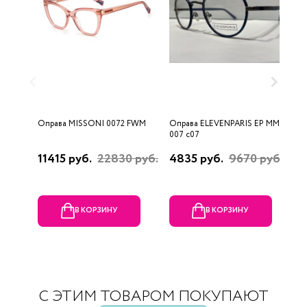
Оправа MISSONI 0072 FWM
Оправа ELEVENPARIS EP MM
О
007 c07
11415 руб.
22830 руб.
4835 руб.
9670 руб.
1
р
В КОРЗИНУ
В КОРЗИНУ
С ЭТИМ ТОВАРОМ ПОКУПАЮТ