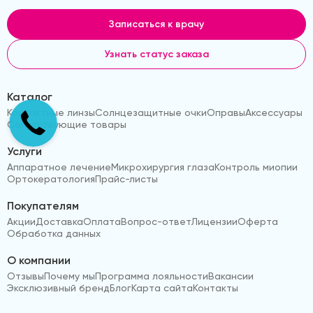
Записаться к врачу
Узнать статус заказа
Каталог
Контактные линзы
Солнцезащитные очки
Оправы
Аксессуары
Сопутствующие товары
Услуги
Аппаратное лечение
Микрохирургия глаза
Контроль миопии
Ортокератология
Прайс-листы
Покупателям
Акции
Доставка
Оплата
Вопрос-ответ
Лицензии
Оферта
Обработка данных
О компании
Отзывы
Почему мы
Программа лояльности
Вакансии
Эксклюзивный бренд
Блог
Карта сайта
Контакты