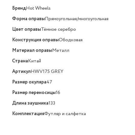
Бренд
Hot Wheels
Форма оправы
Прямоугольная/многоугольная
Цвет оправы
Тёмное серебро
Конструкция оправы
Ободковая
Материал оправы
Металл
Страна
Китай
Артикул
HWV175 GREY
Размер окуляра
47
Размер переносицы
16
Длина заушника
133
Комплектация
Футляр и салфетка