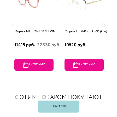
Оправа MISSONI 0072 FWM
Оправа HERMOSSA 591 (C 4)
О
0
11415 руб.
22830 руб.
10520 руб.
4
В КОРЗИНУ
В КОРЗИНУ
С ЭТИМ ТОВАРОМ ПОКУПАЮТ
В КАТАЛОГ