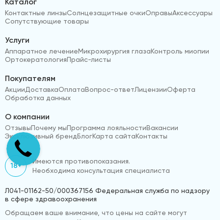
Каталог
Контактные линзы
Солнцезащитные очки
Оправы
Аксессуары
Сопутствующие товары
Услуги
Аппаратное лечение
Микрохирургия глаза
Контроль миопии
Ортокератология
Прайс-листы
Покупателям
Акции
Доставка
Оплата
Вопрос-ответ
Лицензии
Оферта
Обработка данных
О компании
Отзывы
Почему мы
Программа лояльности
Вакансии
Эксклюзивный бренд
Блог
Карта сайта
Контакты
Имеются противопоказания.
18+
Необходима консультация специалиста
Л041-01162-50/000367156 Федеральная служба по надзору
в сфере здравоохранения
Обращаем ваше внимание, что цены на сайте могут