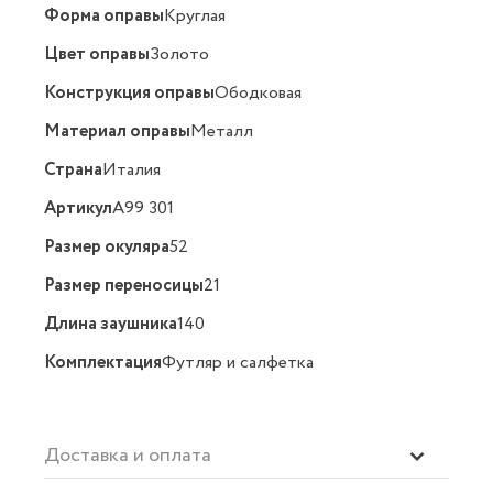
Форма оправы
Круглая
Цвет оправы
Золото
Конструкция оправы
Ободковая
Материал оправы
Металл
Страна
Италия
Артикул
A99 301
Размер окуляра
52
Размер переносицы
21
Длина заушника
140
Комплектация
Футляр и салфетка
Доставка и оплата