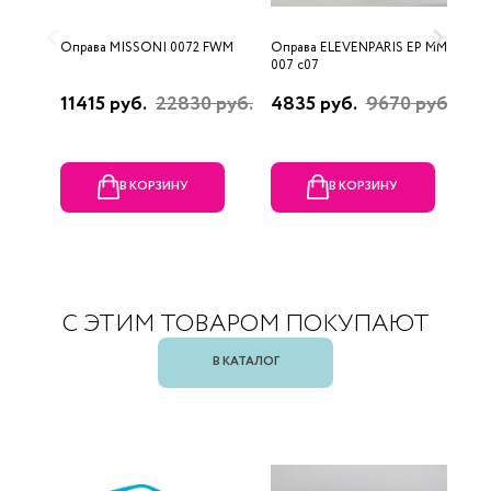
Оправа MISSONI 0072 FWM
Оправа ELEVENPARIS EP MM
О
007 c07
11415 руб.
22830 руб.
4835 руб.
9670 руб.
1
р
В КОРЗИНУ
В КОРЗИНУ
С ЭТИМ ТОВАРОМ ПОКУПАЮТ
В КАТАЛОГ