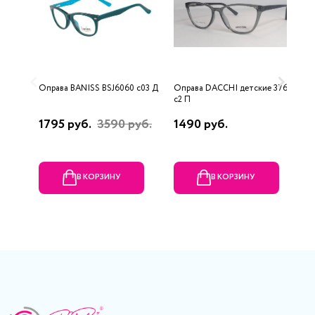
Оправа BANISS BSJ6060 c03 Д
Оправа DACCHI детские 37661
О
с2 П
1795 руб.
3590 руб.
1490 руб.
5
В КОРЗИНУ
В КОРЗИНУ