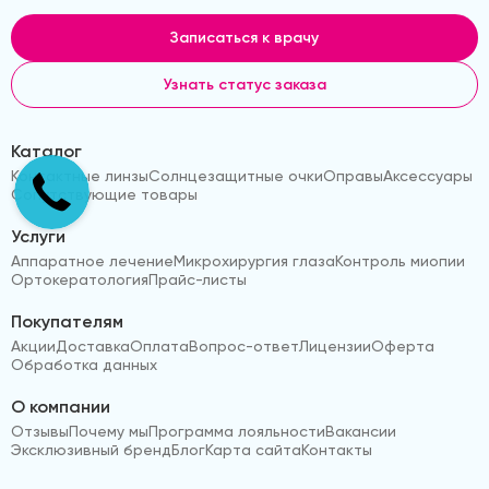
Записаться к врачу
Узнать статус заказа
Каталог
Контактные линзы
Солнцезащитные очки
Оправы
Аксессуары
Сопутствующие товары
Услуги
Аппаратное лечение
Микрохирургия глаза
Контроль миопии
Ортокератология
Прайс-листы
Покупателям
Акции
Доставка
Оплата
Вопрос-ответ
Лицензии
Оферта
Обработка данных
О компании
Отзывы
Почему мы
Программа лояльности
Вакансии
Эксклюзивный бренд
Блог
Карта сайта
Контакты