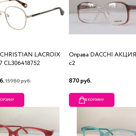
 CHRISTIAN LACROIX
Оправа DACCHI АКЦИЯ
87 CL306418752
c2
б.
870 руб.
15980 руб.
КОРЗИНУ
В КОРЗИНУ