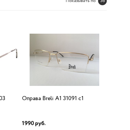
Показывать по
36
03
Оправа Breli A1 31091 c1
1990 руб.