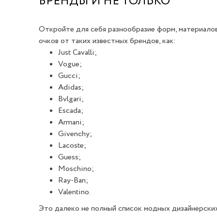
БРЕНДЫ И НЕ ТОЛЬКО
Откройте для себя разнообразие форм, материалов
очков от таких известных брендов, как:
Just Cavalli;
Vogue;
Gucci;
Adidas;
Bvlgari;
Escada;
Armani;
Givenchy;
Lacoste;
Guess;
Moschino;
Ray-Ban;
Valentino.
Это далеко не полный список модных дизайнерских