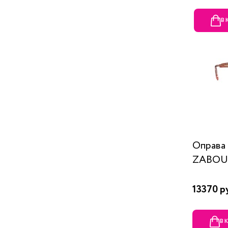
В
Оправ
ZABOU
13370 р
В 