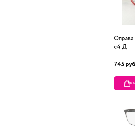
Оправа
c4 Д
745 руб
В 