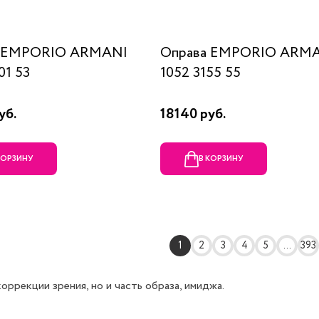
а EMPORIO ARMANI
Оправа EMPORIO ARM
01 53
1052 3155 55
уб.
18140 руб.
КОРЗИНУ
В КОРЗИНУ
1
2
3
4
5
...
393
ррекции зрения, но и часть образа, имиджа.