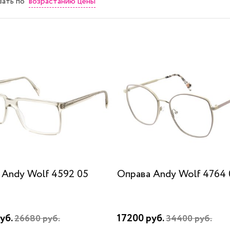
возрастанию цены
вать
по
 Andy Wolf 4592 05
Оправа Andy Wolf 4764 
уб.
17200 руб.
26680 руб.
34400 руб.