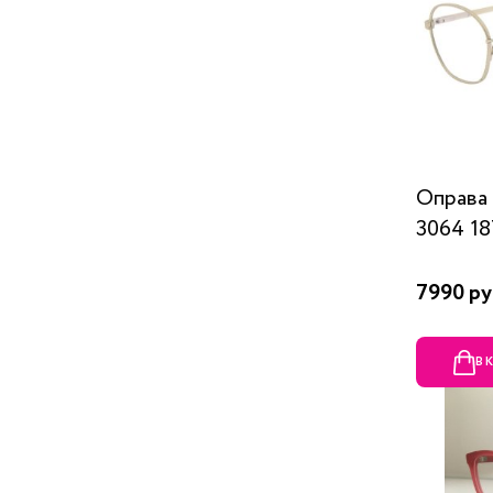
Оправа
3064 1
7990 ру
В 