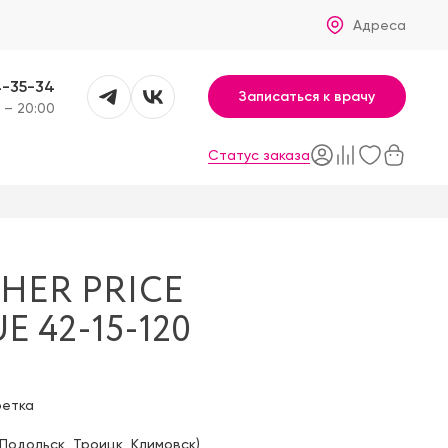
Адреса
4-35-34
Записаться к врачу
 – 20:00
Статус заказа
HER PRICE
E 42-15-120
фетка
Подольск
,
Троицк
,
Климовск
)