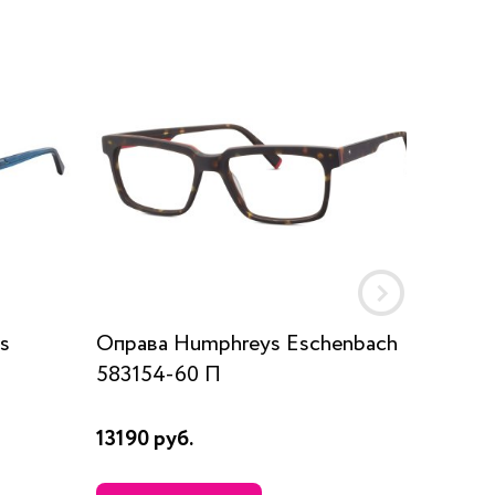
s
Оправа Humphreys Eschenbach
Оправа
583154-60 П
Eco 105
13190 руб.
13190 р