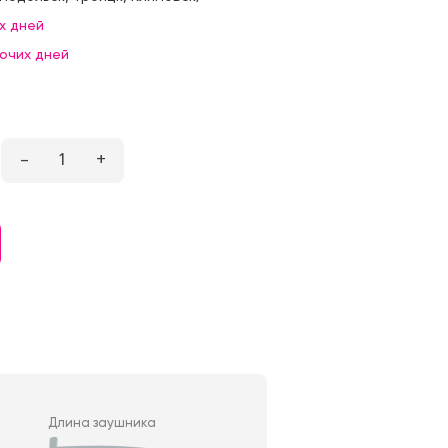
х дней
бочих дней
–
1
+
Длина заушника