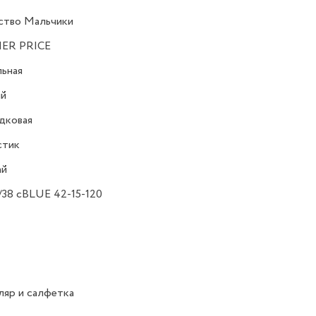
ство Мальчики
HER PRICE
ьная
ий
дковая
стик
ай
38 cBLUE 42-15-120
яр и салфетка