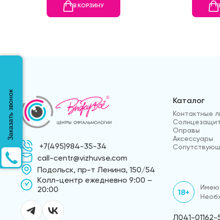
В КОРЗИНУ
Заказать звонок
Каталог
Контактные л
Солнцезащит
Оправы
Аксессуары
+7(495)984-35-34
Сопутствующ
call-centr@vizhuvse.com
Подольск, пр-т Ленина, 150/54
Kолл-центр ежедневно 9:00 –
Имеют
20:00
18+
Необх
Л041-01162-