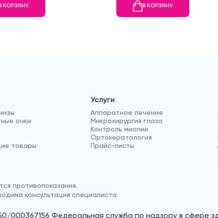
В КОРЗИНУ
В КОРЗИНУ
Услуги
инзы
Аппаратное лечение
ные очки
Микрохирургия глаза
Контроль миопии
Ортокератология
ие товары
Прайс-листы
ся противопоказания.
одима консультация специалиста
50/000367156 Федеральная служба по надзору в сфере 