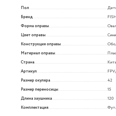
Пол
Дет
Бренд
FIS
Форма оправы
Овал
Цвет оправы
Син
Конструкция оправы
Обо
Материал оправы
Пла
Страна
Кит
Артикул
FPV/
Размер окуляра
42
Размер переносицы
15
Длина заушника
120
Комплектация
Футл