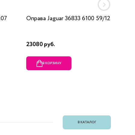
c07
Оправа Jaguar 36833 6100 59/12
Оправа
23080 руб.
1990 ру
В КОРЗИНУ
В
В КАТАЛОГ