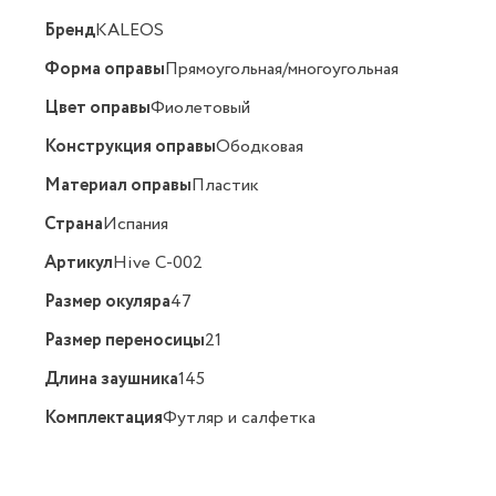
Бренд
KALEOS
Форма оправы
Прямоугольная/многоугольная
Цвет оправы
Фиолетовый
Конструкция оправы
Ободковая
Материал оправы
Пластик
Страна
Испания
Артикул
Hive C-002
Размер окуляра
47
Размер переносицы
21
Длина заушника
145
Комплектация
Футляр и салфетка