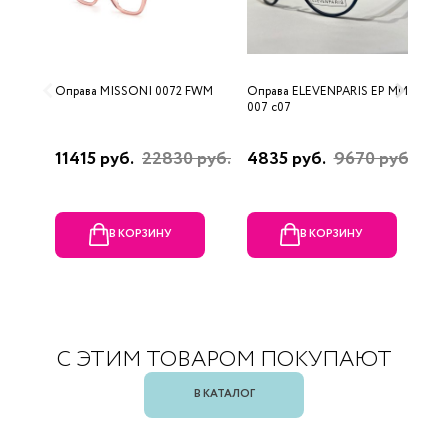
Оправа MISSONI 0072 FWM
Оправа ELEVENPARIS EP MM
О
007 c07
11415 руб.
22830 руб.
4835 руб.
9670 руб.
1
р
В КОРЗИНУ
В КОРЗИНУ
С ЭТИМ ТОВАРОМ ПОКУПАЮТ
В КАТАЛОГ