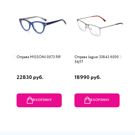
Оправа MISSONI 0073 PJP
Оправа Jaguar 33843 6500
О
56/17
22830 руб.
18990 руб.
1
В КОРЗИНУ
В КОРЗИНУ