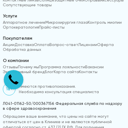
Сопутствующие товары
Услуги
Аппаратное лечение
Микрохирургия глаза
Контроль миопии
Ортокератология
Прайс-листы
Покупателям
Акции
Доставка
Оплата
Вопрос-ответ
Лицензии
Оферта
Обработка данных
О компании
Отзывы
Почему мы
Программа лояльности
Вакансии
Эксклюзивный бренд
Блог
Карта сайта
Контакты
Имеются противопоказания.
18+
Необходима консультация специалиста
Л041-01162-50/000367156 Федеральная служба по надзору
в сфере здравоохранения
Обращаем ваше внимание, что цены на сайте могут
отличаться от цен в Клинике и не являются публичной
офертой согласно ст. 437 (2) ГК РФ. Для получения