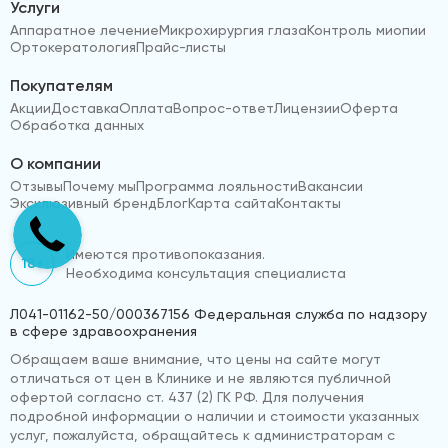
Услуги
Аппаратное лечение
Микрохирургия глаза
Контроль миопии
Ортокератология
Прайс-листы
Покупателям
Акции
Доставка
Оплата
Вопрос-ответ
Лицензии
Оферта
Обработка данных
О компании
Отзывы
Почему мы
Программа лояльности
Вакансии
Эксклюзивный бренд
Блог
Карта сайта
Контакты
Имеются противопоказания.
18+
Необходима консультация специалиста
Л041-01162-50/000367156 Федеральная служба по надзору
в сфере здравоохранения
Обращаем ваше внимание, что цены на сайте могут
отличаться от цен в Клинике и не являются публичной
офертой согласно ст. 437 (2) ГК РФ. Для получения
подробной информации о наличии и стоимости указанных
услуг, пожалуйста, обращайтесь к администраторам с