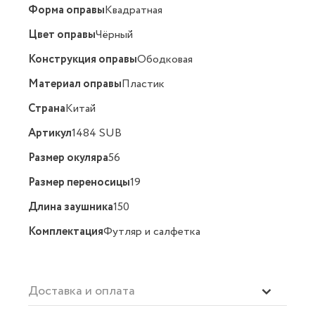
Форма оправы
Квадратная
Цвет оправы
Чёрный
Конструкция оправы
Ободковая
Материал оправы
Пластик
Страна
Китай
Артикул
1484 SUB
Размер окуляра
56
Размер переносицы
19
Длина заушника
150
Комплектация
Футляр и салфетка
Доставка и оплата