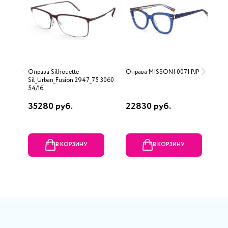
Оправа Silhouette
Оправа MISSONI 0071 PJP
О
Sil_Urban_Fusion 2947_75 3060
54/16
35280 руб.
22830 руб.
9
В КОРЗИНУ
В КОРЗИНУ