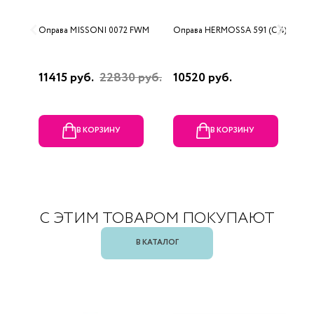
Оправа MISSONI 0072 FWM
Оправа HERMOSSA 591 (C 4)
О
0
11415 руб.
22830 руб.
10520 руб.
4
В КОРЗИНУ
В КОРЗИНУ
С ЭТИМ ТОВАРОМ ПОКУПАЮТ
В КАТАЛОГ