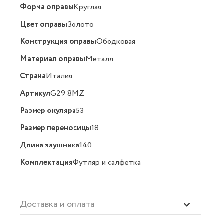
Форма оправы
Круглая
Цвет оправы
Золото
Конструкция оправы
Ободковая
Материал оправы
Металл
Страна
Италия
Артикул
G29 8MZ
Размер окуляра
53
Размер переносицы
18
Длина заушника
140
Комплектация
Футляр и салфетка
Доставка и оплата