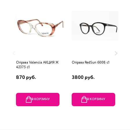
Оправа Valencia AKЦИЯ Ж
Оправа RedSun 6008 с1
О
42375 c1
870 руб.
3800 руб.
3
В КОРЗИНУ
В КОРЗИНУ