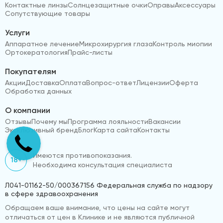
Контактные линзы
Солнцезащитные очки
Оправы
Аксессуары
Сопутствующие товары
Услуги
Аппаратное лечение
Микрохирургия глаза
Контроль миопии
Ортокератология
Прайс-листы
Покупателям
Акции
Доставка
Оплата
Вопрос-ответ
Лицензии
Оферта
Обработка данных
О компании
Отзывы
Почему мы
Программа лояльности
Вакансии
Эксклюзивный бренд
Блог
Карта сайта
Контакты
Имеются противопоказания.
18+
Необходима консультация специалиста
Л041-01162-50/000367156 Федеральная служба по надзору
в сфере здравоохранения
Обращаем ваше внимание, что цены на сайте могут
отличаться от цен в Клинике и не являются публичной