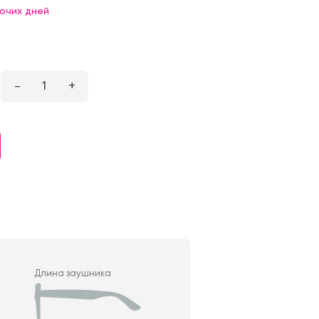
бочих дней
–
1
+
Длина заушника