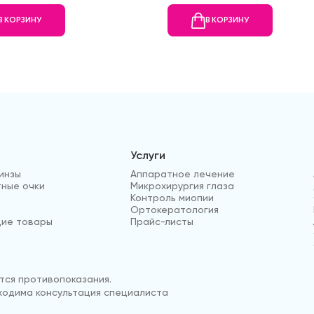
В КОРЗИНУ
В КОРЗИНУ
Услуги
инзы
Аппаратное лечение
ные очки
Микрохирургия глаза
Контроль миопии
Ортокератология
ие товары
Прайс-листы
ся противопоказания.
одима консультация специалиста