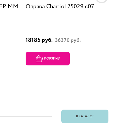
 EP MM
Оправа Charriol 75029 c07
Оправа
18185 руб.
23080 
36370 руб.
В КОРЗИНУ
В
В КАТАЛОГ