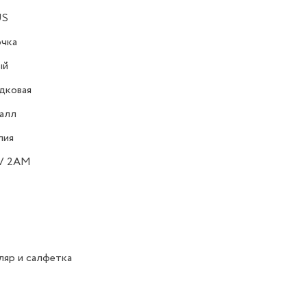
US
очка
ый
дковая
алл
лия
V 2AM
яр и салфетка