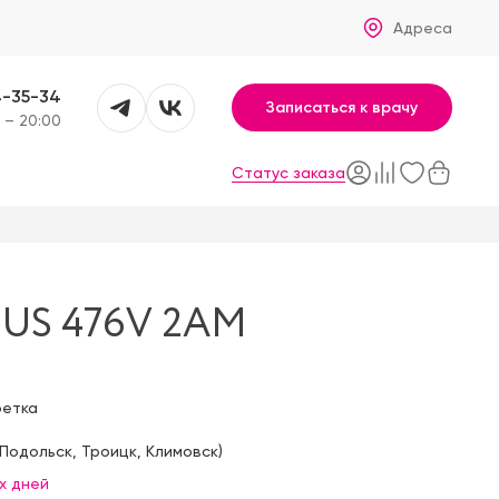
Адреса
4-35-34
Записаться к врачу
 – 20:00
Статус заказа
US 476V 2AM
фетка
Подольск
,
Троицк
,
Климовск
)
х дней