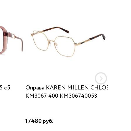
5 c5
Оправа KAREN MILLEN CHLOE
Оправа
KM3067 400 KM306740053
17480 руб.
15510 р