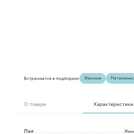
Женские
Металличес
Встречается в подборках:
О товаре
Характеристики
Пол
Жен