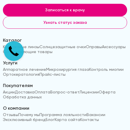
Записаться к врачу
Узнать статус заказа
Каталог
Контактные линзы
Солнцезащитные очки
Оправы
Аксессуары
Сопутствующие товары
Услуги
Аппаратное лечение
Микрохирургия глаза
Контроль миопии
Ортокератология
Прайс-листы
Покупателям
Акции
Доставка
Оплата
Вопрос-ответ
Лицензии
Оферта
Обработка данных
О компании
Отзывы
Почему мы
Программа лояльности
Вакансии
Эксклюзивный бренд
Блог
Карта сайта
Контакты