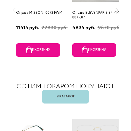
Оправа MISSONI 0072 FWM
Оправа ELEVENPARIS EP MM
О
007 c07
11415 руб.
22830 руб.
4835 руб.
9670 руб.
1
р
В КОРЗИНУ
В КОРЗИНУ
С ЭТИМ ТОВАРОМ ПОКУПАЮТ
В КАТАЛОГ