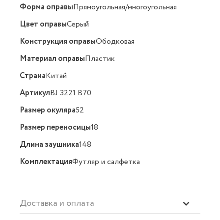
Форма оправы
Прямоугольная/многоугольная
Цвет оправы
Серый
Конструкция оправы
Ободковая
Материал оправы
Пластик
Страна
Китай
Артикул
BJ 3221 B70
Размер окуляра
52
Размер переносицы
18
Длина заушника
148
Комплектация
Футляр и салфетка
Доставка и оплата