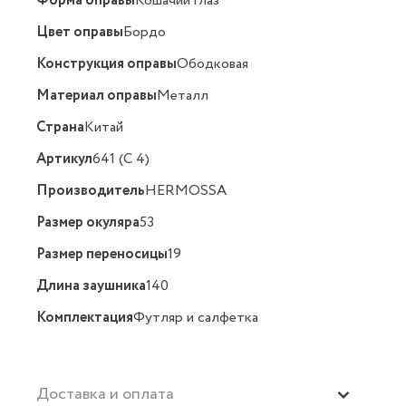
Форма оправы
Кошачий глаз
Цвет оправы
Бордо
Конструкция оправы
Ободковая
Материал оправы
Металл
Страна
Китай
Артикул
641 (C 4)
Производитель
HERMOSSA
Размер окуляра
53
Размер переносицы
19
Длина заушника
140
Комплектация
Футляр и салфетка
Доставка и оплата