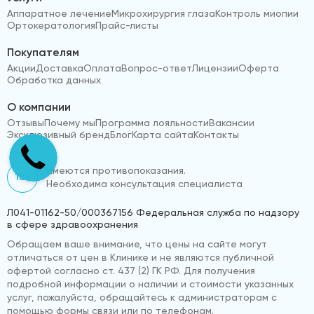
Аппаратное лечение
Микрохирургия глаза
Контроль миопии
Ортокератология
Прайс-листы
Покупателям
Акции
Доставка
Оплата
Вопрос-ответ
Лицензии
Оферта
Обработка данных
О компании
Отзывы
Почему мы
Программа лояльности
Вакансии
Эксклюзивный бренд
Блог
Карта сайта
Контакты
Имеются противопоказания.
18+
Необходима консультация специалиста
Л041-01162-50/000367156 Федеральная служба по надзору
в сфере здравоохранения
Обращаем ваше внимание, что цены на сайте могут
отличаться от цен в Клинике и не являются публичной
офертой согласно ст. 437 (2) ГК РФ. Для получения
подробной информации о наличии и стоимости указанных
услуг, пожалуйста, обращайтесь к администраторам с
помощью формы связи или по телефонам.