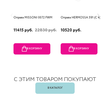
Оправа MISSONI 0072 FWM
Оправа HERMOSSA 591 (C 4)
О
(
11415 руб.
22830 руб.
10520 руб.
1
В КОРЗИНУ
В КОРЗИНУ
С ЭТИМ ТОВАРОМ ПОКУПАЮТ
В КАТАЛОГ