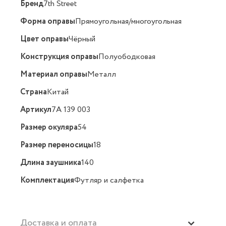
Бренд
7th Street
Форма оправы
Прямоугольная/многоугольная
Цвет оправы
Чёрный
Конструкция оправы
Полуободковая
Материал оправы
Металл
Страна
Китай
Артикул
7A 139 003
Размер окуляра
54
Размер переносицы
18
Длина заушника
140
Комплектация
Футляр и салфетка
Доставка и оплата