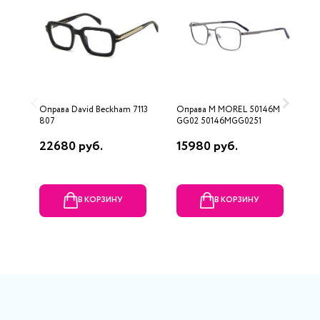
Оправа David Beckham 7113
Оправа M MOREL 50146M
О
807
GG02 50146MGG0251
22680 руб.
15980 руб.
1
В КОРЗИНУ
В КОРЗИНУ