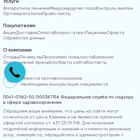
Услуги
Аппаратное лечение
Микрохирургия глаза
Контроль миопии
Ортокератология
Прайс-листы
Покупателям
Акции
Доставка
Оплата
Вопрос-ответ
Лицензии
Оферта
Обработка данных
О компании
Отзывы
Почему мы
Программа лояльности
Вакансии
Эксклюзивный бренд
Блог
Карта сайта
Контакты
Имеются противопоказания.
18+
Необходима консультация специалиста
Л041-01162-50/000367156 Федеральная служба по надзору
в сфере здравоохранения
Обращаем ваше внимание, что цены на сайте могут
отличаться от цен в Клинике и не являются публичной
офертой согласно ст. 437 (2) ГК РФ. Для получения
подробной информации о наличии и стоимости указанных
услуг, пожалуйста, обращайтесь к администраторам с