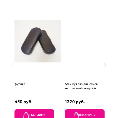
футляр
Stax футляр для очков
ф
настольный, голубой
450 руб.
1320 руб.
4
В КОРЗИНУ
В КОРЗИНУ