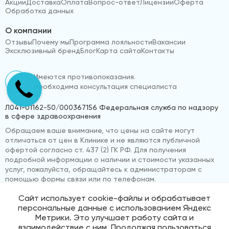
Акции
Доставка
Оплата
Вопрос-ответ
Лицензии
Оферта
Обработка данных
О компании
Отзывы
Почему мы
Программа лояльности
Вакансии
Эксклюзивный бренд
Блог
Карта сайта
Контакты
Имеются противопоказания.
18+
Необходима консультация специалиста
Л041-01162-50/000367156 Федеральная служба по надзору
в сфере здравоохранения
Обращаем ваше внимание, что цены на сайте могут
отличаться от цен в Клинике и не являются публичной
офертой согласно ст. 437 (2) ГК РФ. Для получения
подробной информации о наличии и стоимости указанных
услуг, пожалуйста, обращайтесь к администраторам с
помощью формы связи или по телефонам.
Сайт использует cookie-файлы и обрабатывает
персональные данные с использованием Яндекс
© 2026 «ВижуВсё»
Реквизиты компании
Метрики. Это улучшает работу сайта и
Политика обработки персональных данных
взаимодействие с ним. Продолжая пользоваться