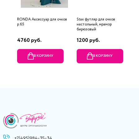
RONDA Аксессуар для очков
Stax футляр для очков
Ф
р.65
настольный, мрамор
бирюзовый
4760 руб.
1200 руб.
5
В КОРЗИНУ
В КОРЗИНУ
+7(495)984-35-34