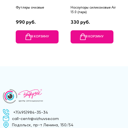
Футляры очковые
Носоупоры силиконовые Air
Ф
15.0 (пара)
990 руб.
330 руб.
5
В КОРЗИНУ
В КОРЗИНУ
+7(495)984-35-34
call-centr@vizhuvse.com
Подольск, пр-т Ленина, 150/54