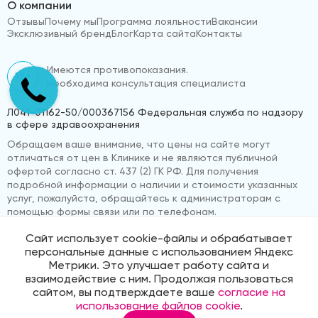
О компании
Отзывы
Почему мы
Программа лояльности
Вакансии
Эксклюзивный бренд
Блог
Карта сайта
Контакты
Имеются противопоказания.
18+
Необходима консультация специалиста
Л041-01162-50/000367156 Федеральная служба по надзору
в сфере здравоохранения
Обращаем ваше внимание, что цены на сайте могут
отличаться от цен в Клинике и не являются публичной
офертой согласно ст. 437 (2) ГК РФ. Для получения
подробной информации о наличии и стоимости указанных
услуг, пожалуйста, обращайтесь к администраторам с
помощью формы связи или по телефонам.
Сайт использует cookie-файлы и обрабатывает
персональные данные с использованием Яндекс
© 2026 «ВижуВсё»
Реквизиты компании
Метрики. Это улучшает работу сайта и
Политика обработки персональных данных
взаимодействие с ним. Продолжая пользоваться
Продвижение сайта
Medmaps
сайтом, вы подтверждаете ваше
согласие на
использование файлов cookie
.