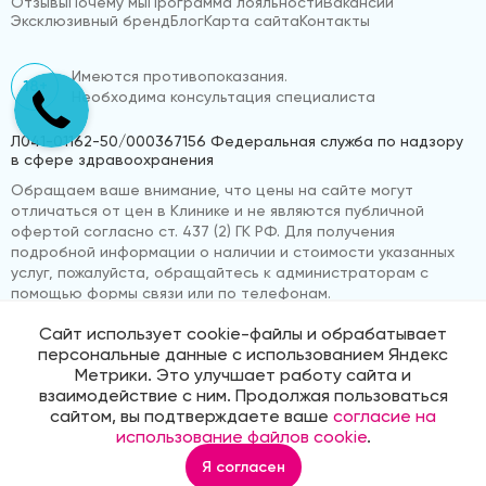
Отзывы
Почему мы
Программа лояльности
Вакансии
Эксклюзивный бренд
Блог
Карта сайта
Контакты
Имеются противопоказания.
18+
Необходима консультация специалиста
Л041-01162-50/000367156 Федеральная служба по надзору
в сфере здравоохранения
Обращаем ваше внимание, что цены на сайте могут
отличаться от цен в Клинике и не являются публичной
офертой согласно ст. 437 (2) ГК РФ. Для получения
подробной информации о наличии и стоимости указанных
услуг, пожалуйста, обращайтесь к администраторам с
помощью формы связи или по телефонам.
Сайт использует cookie-файлы и обрабатывает
персональные данные с использованием Яндекс
© 2026 «ВижуВсё»
Реквизиты компании
Метрики. Это улучшает работу сайта и
Политика обработки персональных данных
взаимодействие с ним. Продолжая пользоваться
Продвижение сайта
Medmaps
сайтом, вы подтверждаете ваше
согласие на
использование файлов cookie
.
Я согласен
Главная
Услуги
Корзина
Избранное
Профиль