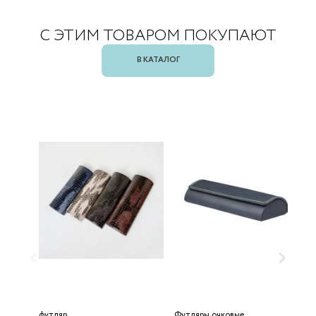
С ЭТИМ ТОВАРОМ ПОКУПАЮТ
В КАТАЛОГ
футляр
Футляры очковые
S