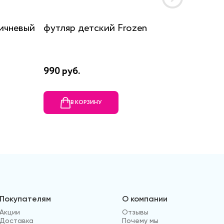
ичневый
футляр детский Frozen
Футляр
990 руб.
1060 ру
В КОРЗИНУ
В
Покупателям
О компании
Акции
Отзывы
Доставка
Почему мы