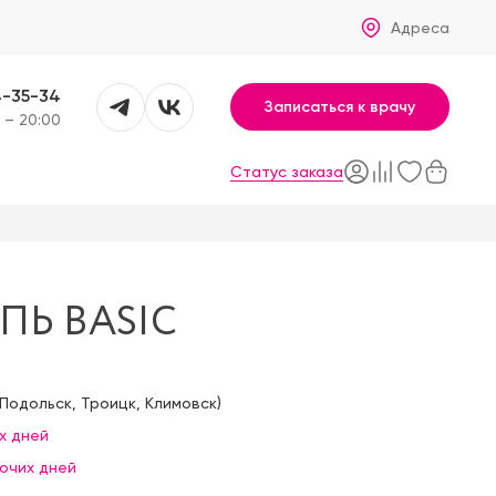
Адреса
4-35-34
Записаться к врачу
 – 20:00
Статус заказа
ПЬ BASIC
Подольск
,
Троицк
,
Климовск
)
х дней
бочих дней