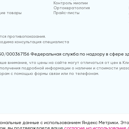
Контроль миопии
Ортокератология
ие товары
Прайс-листы
ся противопоказания.
одима консультация специалиста
50/000367156 Федеральная служба по надзору в сфере 
е внимание, что цены на сайте могут отличаться от цен в Кли
ля получения подробной информации о наличии и стоимости указ
рам с помощью формы связи или по телефонам.
ональные данные с использованием Яндекс Метрики. Это
нии
Политика обработки персональных д
том, вы подтверждаете ваше
согласие на использование 