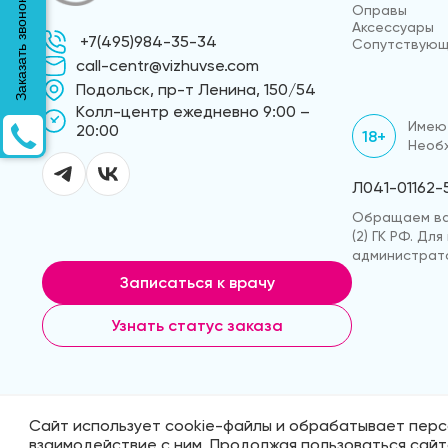
Заказать звонок
Оправы
Аксессуары
+7(495)984-35-34
Сопутствующ
call-centr@vizhuvse.com
Подольск, пр-т Ленина, 150/54
Kолл-центр ежедневно 9:00 –
Имеют
20:00
18+
Необх
Л041-01162-
Обращаем ваш
(2) ГК РФ. Д
администрато
Записаться к врачу
Узнать статус заказа
Сайт использует cookie-файлы и обрабатывает перс
© 2026 «ВижуВсё»
Реквизиты компа
взаимодействие с ним. Продолжая пользоваться сай