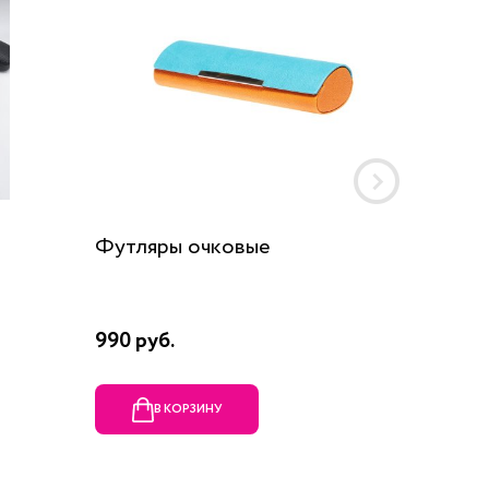
Футляры очковые
Шнурок
990 руб.
190 руб
В КОРЗИНУ
В